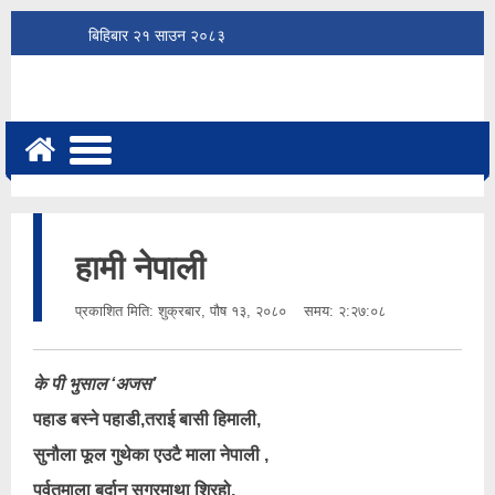
बिहिबार
२१
साउन
२०८३
हामी नेपाली
प्रकाशित मिति:
शुक्रबार, पौष १३, २०८०
समय: २:२७:०८
के पी भुसाल ‘अजस’
पहाड बस्ने पहाडी,तराई बासी हिमाली,
सुनौला फूल गुथेका एउटै माला नेपाली ,
पर्वतमाला बर्दान सगरमाथा शिरहो,