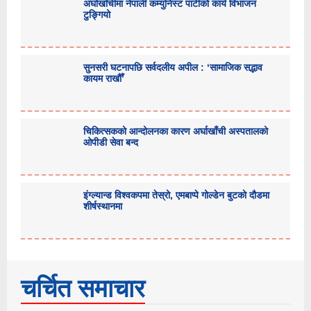
अर्घाखाँचीमा नेपाली कम्युनिस्ट पार्टीको कार्य विभाजन
टुङ्गियो
सुनसरी घटनापछि सर्वदलीय अपील : ‘सामाजिक सद्भाव
कायम राखौँ’
चिकित्सकको आन्दोलनका कारण अर्घाखाँची अस्पतालको
ओपीडी सेवा बन्द
इंग्ल्यान्ड विश्वकपमा तेस्रो, एमबाप्पे गोल्डेन बुटको दौडमा
शीर्षस्थानमा
चर्चित समाचार