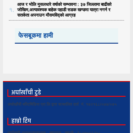
आज र भोलि मुसलधारे वर्षाको सम्भावना : ३७ जिल्लामा बाढीको
१.
जोखिम,अत्यावश्यक बाहेक पहाडी सडक खण्डमा यात्रा नगर्न र
सतर्कता अपनाउन मौसमविद्काे आग्रह
फेसबूकमा हामी
अर्घाखाँची टुडे
अर्घाखाँची मल्टिमिडिया प्रा.लि द्वारा सञ्चालित दर्ता नं. १७२१६८/०७४/०७५
हाम्रो टिम
कार्यकारी अध्यक्ष/सञ्चालक : सम्पादक : सम्पर्क : ९८५७०६६३५८