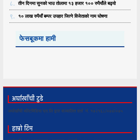
८.
तीन दिनमा सुनको भाउ तोलामा १३ हजार १०० रुपैयाँले बढ्यो
९.
१० लाख रुपैयाँ बम्पर उपहार जित्ने विजेताको नाम घोषणा
फेसबूकमा हामी
अर्घाखाँची टुडे
अर्घाखाँची मल्टिमिडिया प्रा.लि द्वारा सञ्चालित दर्ता नं. १७२१६८/०७४/०७५
हाम्रो टिम