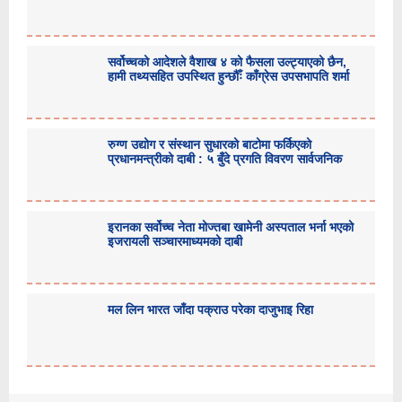
सर्वोच्चको आदेशले वैशाख ४ को फैसला उल्ट्याएको छैन,
हामी तथ्यसहित उपस्थित हुन्छौँः काँग्रेस उपसभापति शर्मा
रुग्ण उद्योग र संस्थान सुधारको बाटोमा फर्किएको
प्रधानमन्त्रीको दाबी : ५ बुँदे प्रगति विवरण सार्वजनिक
इरानका सर्वोच्च नेता मोज्तबा खामेनी अस्पताल भर्ना भएको
इजरायली सञ्चारमाध्यमको दाबी
मल लिन भारत जाँदा पक्राउ परेका दाजुभाइ रिहा