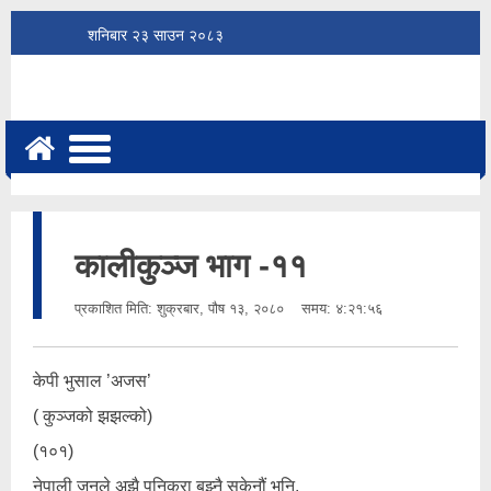
शनिबार
२३
साउन
२०८३
कालीकुञ्ज भाग -११
प्रकाशित मिति:
शुक्रबार, पौष १३, २०८०
समय: ४:२१:५६
केपी भुसाल ’अजस’
( कुञ्जको झझल्को)
(१०१)
नेपाली जनले अझै पनिकुरा बुझ्नै सकेनौं भनि,