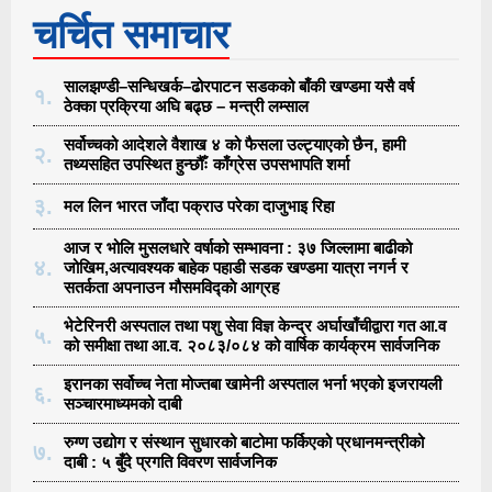
चर्चित समाचार
सालझण्डी–सन्धिखर्क–ढोरपाटन सडकको बाँकी खण्डमा यसै वर्ष
१.
ठेक्का प्रक्रिया अघि बढ्छ – मन्त्री लम्साल
सर्वोच्चको आदेशले वैशाख ४ को फैसला उल्ट्याएको छैन, हामी
२.
तथ्यसहित उपस्थित हुन्छौँः काँग्रेस उपसभापति शर्मा
३.
मल लिन भारत जाँदा पक्राउ परेका दाजुभाइ रिहा
आज र भोलि मुसलधारे वर्षाको सम्भावना : ३७ जिल्लामा बाढीको
४.
जोखिम,अत्यावश्यक बाहेक पहाडी सडक खण्डमा यात्रा नगर्न र
सतर्कता अपनाउन मौसमविद्काे आग्रह
भेटेरिनरी अस्पताल तथा पशु सेवा विज्ञ केन्द्र अर्घाखाँचीद्वारा गत आ.व
५.
को समीक्षा तथा आ.व. २०८३/०८४ को वार्षिक कार्यक्रम सार्वजनिक
इरानका सर्वोच्च नेता मोज्तबा खामेनी अस्पताल भर्ना भएको इजरायली
६.
सञ्चारमाध्यमको दाबी
रुग्ण उद्योग र संस्थान सुधारको बाटोमा फर्किएको प्रधानमन्त्रीको
७.
दाबी : ५ बुँदे प्रगति विवरण सार्वजनिक