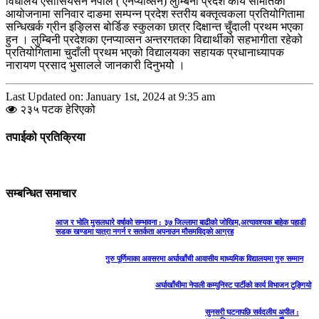
विधालय एसोसियसन नेपाल ( एनप्याव्सन) लुम्बिनी प्रदेश कार्य समितिको
आयोजनामा सनिवार दाङमा सम्पन्न प्रदेश स्तरीय बक्तृत्वकला प्रतियोगितामा
सन्धिखर्क ग्रीन इङ्लिस बोर्डिङ स्कुलका छात्र दिक्षान्त चुँदाली प्रथम भएका
हुन । लुम्बिनी प्रदेशका एनप्याव्सन अन्तरगतका विद्यार्थीको सहभागीता रहेको
प्रतियोगितामा चुदाँली प्रथम भएको विद्यालयका सहायक प्रधानाध्यापक
नारायण प्रसाद भुसालले जानकारी दिनुभयोे ।
Last Updated on: January 1st, 2024 at 9:35 am
२३५ पटक हेरिएको
तपाईको प्रतिक्रिया
सम्बन्धित समाचार
आज र भोलि मुसलधारे वर्षाको सम्भावना : ३७ जिल्लामा बाढीको जोखिम,अत्यावश्यक बाहेक पहाडी
सडक खण्डमा यात्रा नगर्न र सतर्कता अपनाउन मौसमविद्काे आग्रह
गुरु पूर्णिमाका अवसरमा अर्घाखाँची आवासीय माध्यमिक विद्यालयमा गुरु सम्मान
अर्घाखाँचीमा नेपाली कम्युनिस्ट पार्टीको कार्य विभाजन टुङ्गियो
सुनसरी घटनापछि सर्वदलीय अपील :