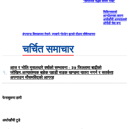
‘सामाजिक सद्भाव कायम राखौँ’
चिकित्सकको
आन्दोलनका कारण
अर्घाखाँची अस्पतालको
ओपीडी सेवा बन्द
इंग्ल्यान्ड विश्वकपमा तेस्रो, एमबाप्पे गोल्डेन बुटको दौडमा शीर्षस्थानमा
चर्चित समाचार
आज र भोलि मुसलधारे वर्षाको सम्भावना : ३७ जिल्लामा बाढीको
१.
जोखिम,अत्यावश्यक बाहेक पहाडी सडक खण्डमा यात्रा नगर्न र सतर्कता
अपनाउन मौसमविद्काे आग्रह
फेसबूकमा हामी
अर्घाखाँची टुडे