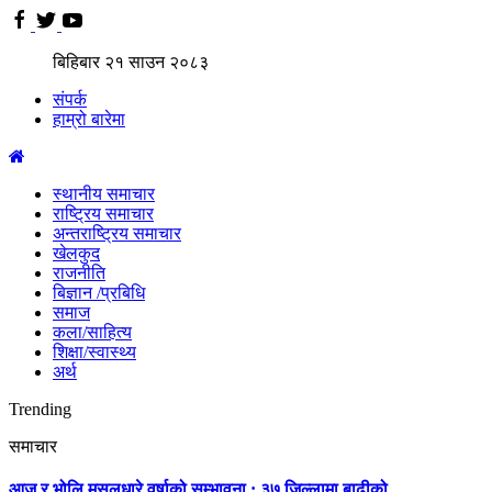
बिहिबार
२१
साउन
२०८३
संपर्क
हाम्रो बारेमा
स्थानीय समाचार
राष्ट्रिय समाचार
अन्तराष्ट्रिय समाचार
खेलकुद
राजनीति
बिज्ञान /प्रबिधि
समाज
कला/साहित्य
शिक्षा/स्वास्थ्य
अर्थ
Trending
समाचार
आज र भोलि मुसलधारे वर्षाको सम्भावना : ३७ जिल्लामा बाढीको