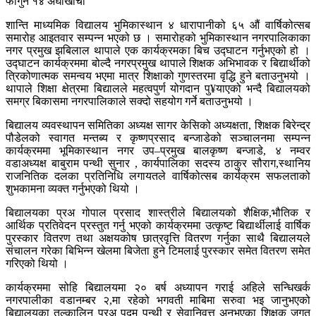
फागुन १४ अर्घाखाँची
शान्ति माध्यमिक विद्यालय भुमिकास्थान ४ धारापानीको ६५ औं वार्षिकोत्सब
समारोह आइतवार सम्पन्न भएको छ । समारोहको भुमिकास्थान नगरपालिकाका
नगर प्रमुख झबिलाल थापाले एक कार्यक्रमका बिच उद्घाटन गर्नुभएको हो ।
उद्घाटन कार्यक्रममा बोल्दै नगरप्रमुख थापाले शिक्षक अभिभावक र बिद्यार्थीको
त्रिकोणात्मक समन्वय भएमा मात्र शिक्षाको गुणस्तरमा वृद्धि हुने बताउनुभयो ।
थापाले शिक्षा क्षेत्रमा बिद्यालले महत्वपुर्ण योगदान पु¥याएको भन्दै बिद्यालयको
समग्र बिकासमा नगरपालिकाले सक्दो सहयोग गर्ने बताउनुभयो ।
बिद्यालय व्यवस्थापन समितिका अध्यक्ष सागर केसिको अध्यक्षता, शिक्षक बिरेन्द्र
पौडेलको स्वागत मन्तब्य र कृष्णप्रसाद बन्जाडेको सञ्चालनमा सम्पन्न
कार्यक्रममा भूमिकास्थान नगर उप–प्रमुख बालकृष्ण बन्जाडे, ४ नम्वर
वडाअध्यक्ष बाबुराम पन्थी सुनार , कार्यपालिका सदस्य ठाकुर सौराग,स्थानिय
राजनितिक दलका प्रतिनिधि लगायतले वार्षिकोत्सब कार्यक्रम सफलताको
शुभकामना व्यक्त गर्नुभएको थियो ।
बिद्यालयका प्रअ गोपाल प्रसाद शास्त्रीले बिद्यालयको शैक्षिक,भौतिक र
आर्थिक प्रतिवेदन प्रस्तुत गर्नु भएको कार्यक्रममा उत्कृष्ट बिद्यार्थीलाई वार्षिक
पुरस्कार वितरण तथा अक्षयकोष छात्रवृत्ति वितरण गर्नुका साथै बिद्यालयले
संचालन गरेका बिभिन्न खेलमा बिजेता हुने टिमलाई पुरस्कार समेत वितरण समेत
गरिएको थियो ।
कार्यक्रममा सोहि बिद्यालयमा २० बर्ष अध्यापन गराई अहिले सन्धिखर्क
नगरपालीका वडानम्बर २,मा रहेको भगवती माबिमा सरुवा भइ जानुभएको
बिद्यालयका तल्कालिन प्रअ पदम पन्थी र सेवानिवृत्त अुनुभएका शिक्षक जगत