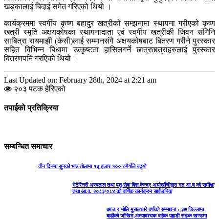
खड्कालाई बिदाई समेत गरिएको थियो ।
कार्यक्रममा स्वर्गीय कृष्ण बहादुर खत्रीको सम्झनामा स्थापना गरीएको कृष्ण
खत्री स्मृति अक्षयकोषका स्थापनादाता एवं स्वर्गीय खत्रीकी जिवन संगिनि
साबित्रा रायमाझी (केसी)लाई सम्मानसंगै अक्षयकोषबाट बितरण गरीने पुरस्कार
सहित विभिन्न बिधामा उत्कृष्टता हासिलगर्ने छात्रछात्राहरुलाई पुरस्कार
बितरणपनि गरएिको थियो ।
Last Updated on: February 28th, 2024 at 2:21 am
२०३ पटक हेरिएको
तपाईको प्रतिक्रिया
सम्बन्धित समाचार
तीन दिनमा सुनको भाउ तोलामा १३ हजार १०० रुपैयाँले बढ्यो
भेटेरिनरी अस्पताल तथा पशु सेवा विज्ञ केन्द्र अर्घाखाँचीद्वारा गत आ.व को समीक्षा
तथा आ.व. २०८३/०८४ को वार्षिक कार्यक्रम सार्वजनिक
आज र भोलि मुसलधारे वर्षाको सम्भावना : ३७ जिल्लामा
बाढीको जोखिम,अत्यावश्यक बाहेक पहाडी सडक खण्डमा