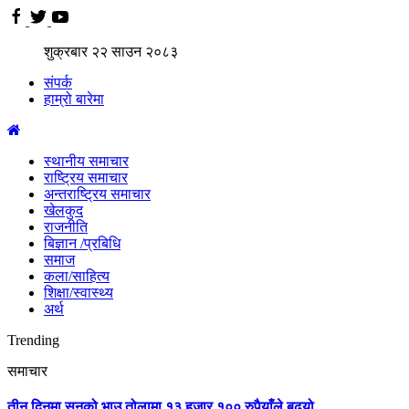
शुक्रबार
२२
साउन
२०८३
संपर्क
हाम्रो बारेमा
स्थानीय समाचार
राष्ट्रिय समाचार
अन्तराष्ट्रिय समाचार
खेलकुद
राजनीति
बिज्ञान /प्रबिधि
समाज
कला/साहित्य
शिक्षा/स्वास्थ्य
अर्थ
Trending
समाचार
तीन दिनमा सुनको भाउ तोलामा १३ हजार १०० रुपैयाँले बढ्यो