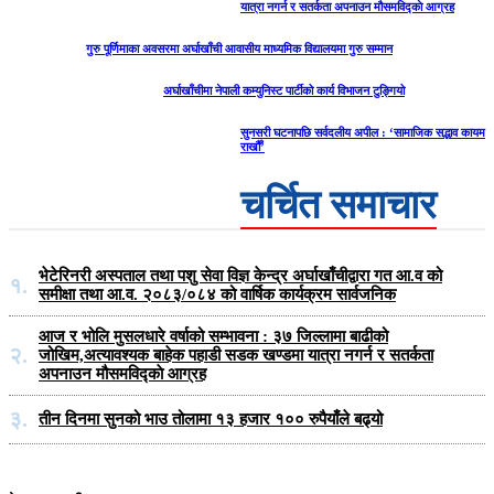
यात्रा नगर्न र सतर्कता अपनाउन मौसमविद्काे आग्रह
गुरु पूर्णिमाका अवसरमा अर्घाखाँची आवासीय माध्यमिक विद्यालयमा गुरु सम्मान
अर्घाखाँचीमा नेपाली कम्युनिस्ट पार्टीको कार्य विभाजन टुङ्गियो
सुनसरी घटनापछि सर्वदलीय अपील : ‘सामाजिक सद्भाव कायम
राखौँ’
चर्चित समाचार
भेटेरिनरी अस्पताल तथा पशु सेवा विज्ञ केन्द्र अर्घाखाँचीद्वारा गत आ.व को
१.
समीक्षा तथा आ.व. २०८३/०८४ को वार्षिक कार्यक्रम सार्वजनिक
आज र भोलि मुसलधारे वर्षाको सम्भावना : ३७ जिल्लामा बाढीको
२.
जोखिम,अत्यावश्यक बाहेक पहाडी सडक खण्डमा यात्रा नगर्न र सतर्कता
अपनाउन मौसमविद्काे आग्रह
३.
तीन दिनमा सुनको भाउ तोलामा १३ हजार १०० रुपैयाँले बढ्यो