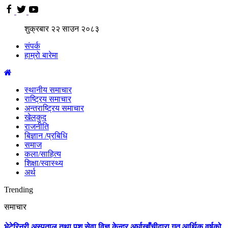
शुक्रबार
२२
साउन
२०८३
संपर्क
हाम्रो बारेमा
स्थानीय समाचार
राष्ट्रिय समाचार
अन्तराष्ट्रिय समाचार
खेलकुद
राजनीति
बिज्ञान /प्रबिधि
समाज
कला/साहित्य
शिक्षा/स्वास्थ्य
अर्थ
Trending
समाचार
भेटेरिनरी अस्पताल तथा पशु सेवा विज्ञ केन्द्र अर्घाखाँचीद्वारा गत आर्थिक वर्षको