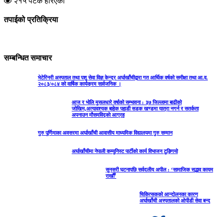
२१५ पटक हेरिएको
तपाईको प्रतिक्रिया
सम्बन्धित समाचार
भेटेरिनरी अस्पताल तथा पशु सेवा विज्ञ केन्द्र अर्घाखाँचीद्वारा गत आर्थिक वर्षको समीक्षा तथा आ.व.
२०८३/०८४ को वार्षिक कार्यक्रम सार्वजनिक ।
आज र भोलि मुसलधारे वर्षाको सम्भावना : ३७ जिल्लामा बाढीको
जोखिम,अत्यावश्यक बाहेक पहाडी सडक खण्डमा यात्रा नगर्न र सतर्कता
अपनाउन मौसमविद्काे आग्रह
गुरु पूर्णिमाका अवसरमा अर्घाखाँची आवासीय माध्यमिक विद्यालयमा गुरु सम्मान
अर्घाखाँचीमा नेपाली कम्युनिस्ट पार्टीको कार्य विभाजन टुङ्गियो
सुनसरी घटनापछि सर्वदलीय अपील : ‘सामाजिक सद्भाव कायम
राखौँ’
चिकित्सकको आन्दोलनका कारण
अर्घाखाँची अस्पतालको ओपीडी सेवा बन्द