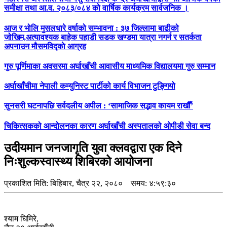
समीक्षा तथा आ.व. २०८३/०८४ को वार्षिक कार्यक्रम सार्वजनिक ।
आज र भोलि मुसलधारे वर्षाको सम्भावना : ३७ जिल्लामा बाढीको
जोखिम,अत्यावश्यक बाहेक पहाडी सडक खण्डमा यात्रा नगर्न र सतर्कता
अपनाउन मौसमविद्काे आग्रह
गुरु पूर्णिमाका अवसरमा अर्घाखाँची आवासीय माध्यमिक विद्यालयमा गुरु सम्मान
अर्घाखाँचीमा नेपाली कम्युनिस्ट पार्टीको कार्य विभाजन टुङ्गियो
सुनसरी घटनापछि सर्वदलीय अपील : ‘सामाजिक सद्भाव कायम राखौँ’
चिकित्सकको आन्दोलनका कारण अर्घाखाँची अस्पतालको ओपीडी सेवा बन्द
उदीयमान जनजागृति युवा क्लवद्वारा एक दिने
निःशुल्कस्वास्थ्य शिबिरको आयोजना
प्रकाशित मिति:
बिहिबार, चैत्र २२, २०८०
समय: ४:५९:३०
श्याम घिमिरे,