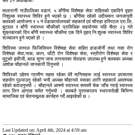
चैत २१ अर्घाखाँची-
मालारानी गाउँपालिका वडानं. ५ बाँगीमा विशेषज्ञ सेवा सहितको एकदिने वृहत
निशुल्क स्वास्थ्य शिविर हुने भएको छ । बाँगीमा रहेको उदीयमान जनजागृती
क्लवको आयोजना र ५ नं वडाकार्यालयको सहकार्य एवं चौराहा हस्पिटल प्रा.लि.
बुटवल र बाँगी स्वास्थ्य चौकीको प्राविधिक सहयोगमा यहि चैत्र २३ गते
शुक्रबारको दिन बाँगी स्वास्थ्य चौकीमा एक दिने वृहत् निःशुल्क स्वास्थ्य शिविर
सञ्चालन हुने भएको हो ।
शिविरमा जनरल फिजिसियन विशेषज्ञ सेवा सहित हाडजोर्नी तथा नसा रोग
विशेषज्ञ सेवा,नाक, कान, घाँटी रोग विशेषज्ञ सेवा, स्त्रीरोग विशेषज्ञ सेवा र
मुटुको इसीजी, ब्लड सुगर जाच लगायतका सेवाहरू उपलब्ध हुने क्लबका अध्यक्ष
अशोक चौहानले जानकारी दिनुभयो ।
शिविरको उद्देश्य ग्रामीण तहमा रहेका धेरै मानिसहरू लाई स्वास्थ्य उपचारमा
सहयोग पु¥याउनु रहेको भन्दै अध्यक्ष चौहानले यसका लागि सहकार्य आवश्यक
रहेको बताउनुभयो । चौहानले आफ्नो स्वास्थ्य समयमै चेक जाँच गराई स्वास्थ्य
लाभ लिन आग्रह समेत गर्नुभयो । क्लबले पुस्तकालय स्थपनादेखी बिभिन्न
सामाजिक एवं चेतनामूलक कार्यहरु गर्दे आइरहेको छ ।
Last Updated on: April 4th, 2024 at 4:59 am