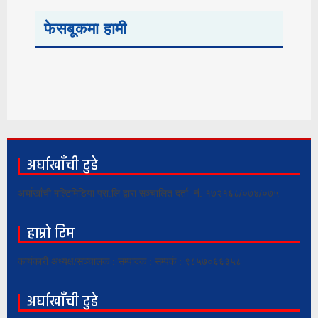
फेसबूकमा हामी
अर्घाखाँची टुडे
अर्घाखाँची मल्टिमिडिया प्रा.लि द्वारा सञ्चालित दर्ता नं. १७२१६८/०७४/०७५
हाम्रो टिम
कार्यकारी अध्यक्ष/सञ्चालक : सम्पादक : सम्पर्क : ९८५७०६६३५८
अर्घाखाँची टुडे