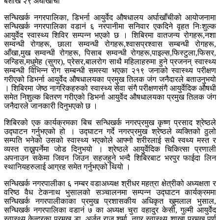
बैशाख २९ अर्घाखाँची
सन्धिखर्क नगरपालिका, डिभर्ना आयुर्वेद औषधालय अर्घाखाँचीको आयोजनामा
सन्धिखर्क नगरपालिका वडानं ६ नरपानीमा सनिवार एकदिने वृहत निःशुल्क
आयुर्वेद स्वास्थ्य शिविर सम्पन्न भएको छ । शिबिरमा वातजन्य रोगहरू,नशा
सम्वन्धी रोगहरू, छाला सम्वन्धी रोगहरू,श्वासप्रश्वास सम्बन्धी रोगहरू,
आँखा,मुख सम्वन्धी रोगहरू, पिसाब सम्वन्धी रोगहरू,पाइल्स,फिस्टुला,फिसर,
जन्डिस,मधुमेह (सुगर), प्रेसर,बालरोग साथै महिलाहरुमा हुने प्रजनन् स्वास्थ्य
सम्बन्धी विभिन्न रोग सम्बन्धी समस्या भएका २१९ जनाको स्वास्थ्य परीक्षण
गरीएको डिभर्ना आयुर्वेद औषधालयका प्रमुख तिलक जंग जनैदारले बताउनुभयो
। शिबिरमा जेष्ठ नागरिकहरुको स्वास्थ्य सेवा संगै परीक्षणसंगै आयुर्वेदिक औषधी
समेत निशुल्क बितरण गरीएको डिभर्ना आयुर्वेद औषधालयका प्रमुख तिलक जंग
जनैदारले जानकारी दिनुभएको छ ।
शिबिरको एक कार्यक्रमका बिच सन्धिखर्क नगरप्रमुख कृष्ण प्रसाद श्रेष्ठले
उद्घाटन गर्नुभएको हो । उद्घाटन गर्दे नगरप्रमुख श्रेष्ठले व्यक्तिको ठुलो
सम्पति भनेको उसको स्वास्थ्य भएकोले आफ्नो शरीरलाई सधै स्वथ्य मस्त र
व्यस्त राख्नुपर्नेमा जोड दिनुभयो । श्रेष्ठले आयुर्वेदिक चिकित्सा प्रणाली
अपनाउन सकेमा जिवन जिउन सहजहुने भन्दै शिबिरबाट भरपुर फाईदा लिन
स्थानियहरुलाई आग्रह समेत गर्नुभएको थियो ।
सन्धिखर्क नगरपालीका ६ नम्बर वडाअध्यक्ष श्रीधर महत्रा क्षेत्रीको अध्यक्षता र
वरिष्ठ वैध टेकनाथ भुसालको सञ्चालनमा सम्पन्न उद्घाटन कार्यक्रममा
सन्धिखर्क नगरपालीकाका प्रमुख प्रशासकीय अधिकृत खुमलाल भुसाल,
सन्धिखर्क नगरपालिका वडानं ७ का अध्यक्ष चुरा वहादुर केसी, गुल्मी आयुर्वेद
स्वास्थ्य केन्द्रका प्रमुख डा. अर्जुन राज शर्मा, नगर स्वास्थ्य शाखा प्रमुख पुर्ण