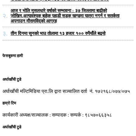
आज र भोलि मुसलधारे वर्षाको सम्भावना : ३७ जिल्लामा बाढीको
२.
जोखिम,अत्यावश्यक बाहेक पहाडी सडक खण्डमा यात्रा नगर्न र सतर्कता
अपनाउन मौसमविद्काे आग्रह
३.
तीन दिनमा सुनको भाउ तोलामा १३ हजार १०० रुपैयाँले बढ्यो
फेसबूकमा हामी
अर्घाखाँची टुडे
अर्घाखाँची मल्टिमिडिया प्रा.लि द्वारा सञ्चालित दर्ता नं. १७२१६८/०७४/०७५
हाम्रो टिम
कार्यकारी अध्यक्ष/सञ्चालक : सम्पादक : सम्पर्क : ९८५७०६६३५८
अर्घाखाँची टुडे