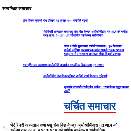
सम्बन्धित समाचार
तीन दिनमा सुनको भाउ तोलामा १३ हजार १०० रुपैयाँले बढ्यो
भेटेरिनरी अस्पताल तथा पशु सेवा विज्ञ केन्द्र अर्घाखाँचीद्वारा गत आ.व को समीक्षा
तथा आ.व. २०८३/०८४ को वार्षिक कार्यक्रम सार्वजनिक
आज र भोलि मुसलधारे वर्षाको सम्भावना : ३७ जिल्लामा
बाढीको जोखिम,अत्यावश्यक बाहेक पहाडी सडक खण्डमा
यात्रा नगर्न र सतर्कता अपनाउन मौसमविद्काे आग्रह
गुरु पूर्णिमाका अवसरमा अर्घाखाँची आवासीय माध्यमिक विद्यालयमा गुरु सम्मान
अर्घाखाँचीमा नेपाली कम्युनिस्ट पार्टीको कार्य विभाजन टुङ्गियो
सुनसरी घटनापछि सर्वदलीय अपील : ‘सामाजिक सद्भाव कायम
राखौँ’
चर्चित समाचार
भेटेरिनरी अस्पताल तथा पशु सेवा विज्ञ केन्द्र अर्घाखाँचीद्वारा गत आ.व को
१.
समीक्षा तथा आ.व. २०८३/०८४ को वार्षिक कार्यक्रम सार्वजनिक