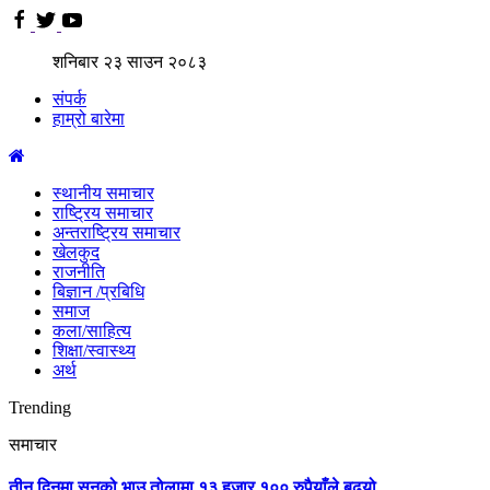
शनिबार
२३
साउन
२०८३
संपर्क
हाम्रो बारेमा
स्थानीय समाचार
राष्ट्रिय समाचार
अन्तराष्ट्रिय समाचार
खेलकुद
राजनीति
बिज्ञान /प्रबिधि
समाज
कला/साहित्य
शिक्षा/स्वास्थ्य
अर्थ
Trending
समाचार
तीन दिनमा सुनको भाउ तोलामा १३ हजार १०० रुपैयाँले बढ्यो