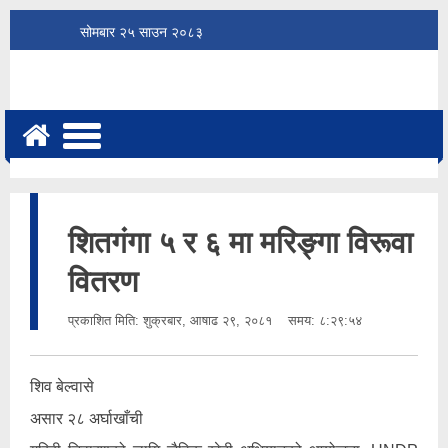
सोमबार
२५
साउन
२०८३
शितगंगा ५ र ६ मा मरिङ्गा विरूवा
वितरण
प्रकाशित मिति:
शुक्रबार, आषाढ २९, २०८१
समय: ८:२९:५४
शिव बेल्वासे
असार २८ अर्घाखाँची