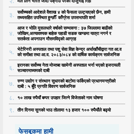
२.
मल लिन भारत जाँदा पक्राउ परेका दाजुभाइ रिहा
सर्वोच्चको आदेशले वैशाख ४ को फैसला उल्ट्याएको छैन, हामी
३.
तथ्यसहित उपस्थित हुन्छौँः काँग्रेस उपसभापति शर्मा
आज र भोलि मुसलधारे वर्षाको सम्भावना : ३७ जिल्लामा बाढीको
४.
जोखिम,अत्यावश्यक बाहेक पहाडी सडक खण्डमा यात्रा नगर्न र
सतर्कता अपनाउन मौसमविद्काे आग्रह
भेटेरिनरी अस्पताल तथा पशु सेवा विज्ञ केन्द्र अर्घाखाँचीद्वारा गत आ.व
५.
को समीक्षा तथा आ.व. २०८३/०८४ को वार्षिक कार्यक्रम सार्वजनिक
इरानका सर्वोच्च नेता मोज्तबा खामेनी अस्पताल भर्ना भएको इजरायली
६.
सञ्चारमाध्यमको दाबी
रुग्ण उद्योग र संस्थान सुधारको बाटोमा फर्किएको प्रधानमन्त्रीको
७.
दाबी : ५ बुँदे प्रगति विवरण सार्वजनिक
८.
१० लाख रुपैयाँ बम्पर उपहार जित्ने विजेताको नाम घोषणा
९.
तीन दिनमा सुनको भाउ तोलामा १३ हजार १०० रुपैयाँले बढ्यो
फेसबूकमा हामी