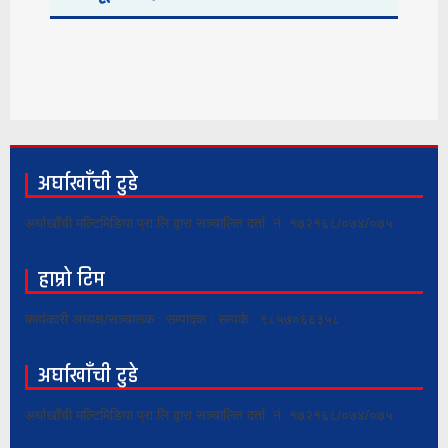
अर्घाखाँची टुडे
अर्घाखाँची मल्टिमिडिया प्रा.लि द्वारा सञ्चालित दर्ता नं. १७२१६८/०७४/०७५
हाम्रो टिम
कार्यकारी अध्यक्ष/सञ्चालक : सम्पादक : सम्पर्क : ९८५७०६६३५८
अर्घाखाँची टुडे
अर्घाखाँची मल्टिमिडिया प्रा.लि द्वारा सञ्चालित दर्ता नं. १७२१६८/०७४/०७५