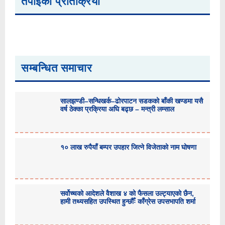
तपाईको प्रतिक्रिया
सम्बन्धित समाचार
सालझण्डी–सन्धिखर्क–ढोरपाटन सडकको बाँकी खण्डमा यसै
वर्ष ठेक्का प्रक्रिया अघि बढ्छ – मन्त्री लम्साल
१० लाख रुपैयाँ बम्पर उपहार जित्ने विजेताको नाम घोषणा
सर्वोच्चको आदेशले वैशाख ४ को फैसला उल्ट्याएको छैन,
हामी तथ्यसहित उपस्थित हुन्छौँः काँग्रेस उपसभापति शर्मा