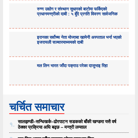
रुग्ण उद्योग र संस्थान सुधारको बाटोमा फर्किएको
प्रधानमन्त्रीको दाबी : ५ बुँदे प्रगति विवरण सार्वजनिक
इरानका सर्वोच्च नेता मोज्तबा खामेनी अस्पताल भर्ना भएको
इजरायली सञ्चारमाध्यमको दाबी
मल लिन भारत जाँदा पक्राउ परेका दाजुभाइ रिहा
चर्चित समाचार
सालझण्डी–सन्धिखर्क–ढोरपाटन सडकको बाँकी खण्डमा यसै वर्ष
१.
ठेक्का प्रक्रिया अघि बढ्छ – मन्त्री लम्साल