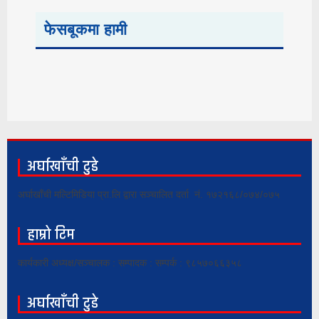
फेसबूकमा हामी
अर्घाखाँची टुडे
अर्घाखाँची मल्टिमिडिया प्रा.लि द्वारा सञ्चालित दर्ता नं. १७२१६८/०७४/०७५
हाम्रो टिम
कार्यकारी अध्यक्ष/सञ्चालक : सम्पादक : सम्पर्क : ९८५७०६६३५८
अर्घाखाँची टुडे