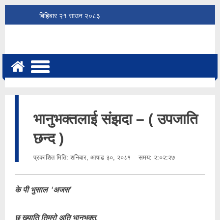
बिहिबार
२१
साउन
२०८३
भानुभक्तलाई संझदा – ( उपजाति
छन्द )
प्रकाशित मिति:
शनिबार, आषाढ ३०, २०८१
समय: २:०२:२७
के पी भुसाल ‘अज
स’
छ ख्याति तिम्रो अति भानुभक्त,