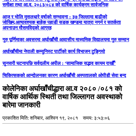
समीक्षा तथा आ.व. २०८३/०८४ को वार्षिक कार्यक्रम सार्वजनिक
आज र भोलि मुसलधारे वर्षाको सम्भावना : ३७ जिल्लामा बाढीको
जोखिम,अत्यावश्यक बाहेक पहाडी सडक खण्डमा यात्रा नगर्न र सतर्कता
अपनाउन मौसमविद्काे आग्रह
गुरु पूर्णिमाका अवसरमा अर्घाखाँची आवासीय माध्यमिक विद्यालयमा गुरु सम्मान
अर्घाखाँचीमा नेपाली कम्युनिस्ट पार्टीको कार्य विभाजन टुङ्गियो
सुनसरी घटनापछि सर्वदलीय अपील : ‘सामाजिक सद्भाव कायम राखौँ’
चिकित्सकको आन्दोलनका कारण अर्घाखाँची अस्पतालको ओपीडी सेवा बन्द
कोलेनिका अर्घाखाँचीद्धारा आ.व २०८० /०८१ को
वार्षिक आर्थिक स्थिती तथा जिल्लागत अवस्थाको
बारेमा जानकारी
प्रकाशित मिति:
शनिबार, आश्विन १९, २०८१
समय: ३:५३:०६