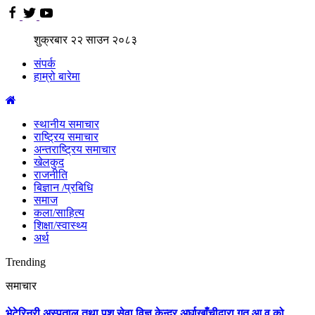
शुक्रबार
२२
साउन
२०८३
संपर्क
हाम्रो बारेमा
स्थानीय समाचार
राष्ट्रिय समाचार
अन्तराष्ट्रिय समाचार
खेलकुद
राजनीति
बिज्ञान /प्रबिधि
समाज
कला/साहित्य
शिक्षा/स्वास्थ्य
अर्थ
Trending
समाचार
भेटेरिनरी अस्पताल तथा पशु सेवा विज्ञ केन्द्र अर्घाखाँचीद्वारा गत आ.व को