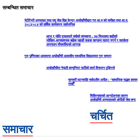
सम्बन्धित समाचार
भेटेरिनरी अस्पताल तथा पशु सेवा विज्ञ केन्द्र अर्घाखाँचीद्वारा गत आ.व को समीक्षा तथा आ.व.
२०८३/०८४ को वार्षिक कार्यक्रम सार्वजनिक
आज र भोलि मुसलधारे वर्षाको सम्भावना : ३७ जिल्लामा बाढीको
जोखिम,अत्यावश्यक बाहेक पहाडी सडक खण्डमा यात्रा नगर्न र सतर्कता
अपनाउन मौसमविद्काे आग्रह
गुरु पूर्णिमाका अवसरमा अर्घाखाँची आवासीय माध्यमिक विद्यालयमा गुरु सम्मान
अर्घाखाँचीमा नेपाली कम्युनिस्ट पार्टीको कार्य विभाजन टुङ्गियो
सुनसरी घटनापछि सर्वदलीय अपील : ‘सामाजिक सद्भाव कायम
राखौँ’
चिकित्सकको आन्दोलनका कारण
अर्घाखाँची अस्पतालको ओपीडी सेवा बन्द
चर्चित
समाचार