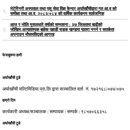
भेटेरिनरी अस्पताल तथा पशु सेवा विज्ञ केन्द्र अर्घाखाँचीद्वारा गत आ.व को
१.
समीक्षा तथा आ.व. २०८३/०८४ को वार्षिक कार्यक्रम सार्वजनिक
आज र भोलि मुसलधारे वर्षाको सम्भावना : ३७ जिल्लामा बाढीको
२.
जोखिम,अत्यावश्यक बाहेक पहाडी सडक खण्डमा यात्रा नगर्न र सतर्कता
अपनाउन मौसमविद्काे आग्रह
फेसबूकमा हामी
अर्घाखाँची टुडे
अर्घाखाँची मल्टिमिडिया प्रा.लि द्वारा सञ्चालित दर्ता नं. १७२१६८/०७४/०७५
हाम्रो टिम
कार्यकारी अध्यक्ष/सञ्चालक : सम्पादक : सम्पर्क : ९८५७०६६३५८
अर्घाखाँची टुडे