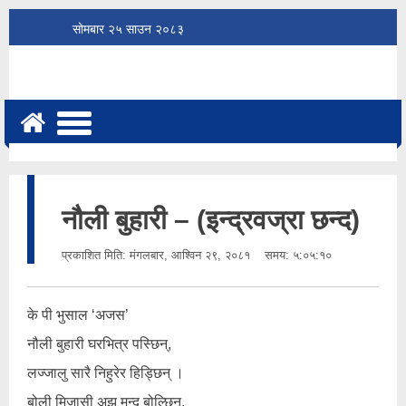
सोमबार
२५
साउन
२०८३
नौली बुहारी – (इन्द्रवज्रा छन्द)
प्रकाशित मिति:
मंगलबार, आश्विन २९, २०८१
समय: ५:०५:१०
के पी भुसाल ‘अजस’
नौली बुहारी घरभित्र पस्छिन्,
लज्जालु सारै निहुरेर हिड्छिन् ।
बोली मिजासी अझ मन्द बोल्छिन्,