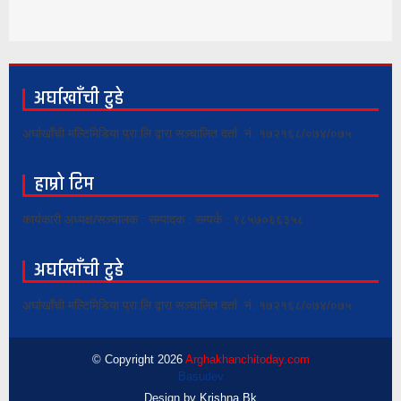
अर्घाखाँची टुडे
अर्घाखाँची मल्टिमिडिया प्रा.लि द्वारा सञ्चालित दर्ता नं. १७२१६८/०७४/०७५
हाम्रो टिम
कार्यकारी अध्यक्ष/सञ्चालक : सम्पादक : सम्पर्क : ९८५७०६६३५८
अर्घाखाँची टुडे
अर्घाखाँची मल्टिमिडिया प्रा.लि द्वारा सञ्चालित दर्ता नं. १७२१६८/०७४/०७५
© Copyright 2026
Arghakhanchitoday.com
Basudev
Design by
Krishna Bk