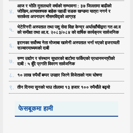
आज र भोलि मुसलधारे वर्षाको सम्भावना : ३७ जिल्लामा बाढीको
४.
जोखिम,अत्यावश्यक बाहेक पहाडी सडक खण्डमा यात्रा नगर्न र
सतर्कता अपनाउन मौसमविद्काे आग्रह
भेटेरिनरी अस्पताल तथा पशु सेवा विज्ञ केन्द्र अर्घाखाँचीद्वारा गत आ.व
५.
को समीक्षा तथा आ.व. २०८३/०८४ को वार्षिक कार्यक्रम सार्वजनिक
इरानका सर्वोच्च नेता मोज्तबा खामेनी अस्पताल भर्ना भएको इजरायली
६.
सञ्चारमाध्यमको दाबी
रुग्ण उद्योग र संस्थान सुधारको बाटोमा फर्किएको प्रधानमन्त्रीको
७.
दाबी : ५ बुँदे प्रगति विवरण सार्वजनिक
८.
१० लाख रुपैयाँ बम्पर उपहार जित्ने विजेताको नाम घोषणा
९.
तीन दिनमा सुनको भाउ तोलामा १३ हजार १०० रुपैयाँले बढ्यो
फेसबूकमा हामी