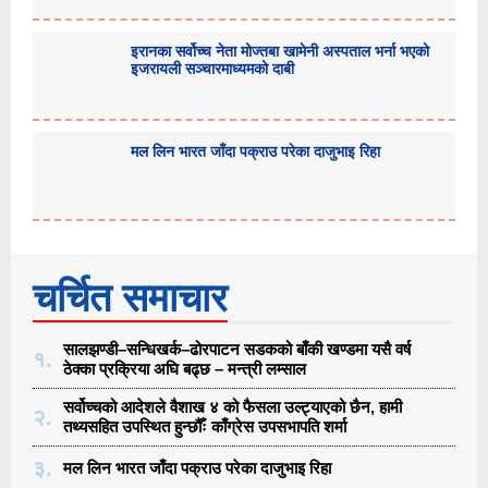
इरानका सर्वोच्च नेता मोज्तबा खामेनी अस्पताल भर्ना भएको
इजरायली सञ्चारमाध्यमको दाबी
मल लिन भारत जाँदा पक्राउ परेका दाजुभाइ रिहा
चर्चित समाचार
सालझण्डी–सन्धिखर्क–ढोरपाटन सडकको बाँकी खण्डमा यसै वर्ष
१.
ठेक्का प्रक्रिया अघि बढ्छ – मन्त्री लम्साल
सर्वोच्चको आदेशले वैशाख ४ को फैसला उल्ट्याएको छैन, हामी
२.
तथ्यसहित उपस्थित हुन्छौँः काँग्रेस उपसभापति शर्मा
३.
मल लिन भारत जाँदा पक्राउ परेका दाजुभाइ रिहा