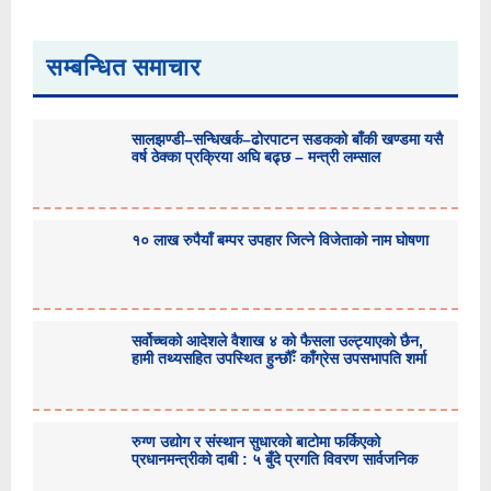
सम्बन्धित समाचार
सालझण्डी–सन्धिखर्क–ढोरपाटन सडकको बाँकी खण्डमा यसै
वर्ष ठेक्का प्रक्रिया अघि बढ्छ – मन्त्री लम्साल
१० लाख रुपैयाँ बम्पर उपहार जित्ने विजेताको नाम घोषणा
सर्वोच्चको आदेशले वैशाख ४ को फैसला उल्ट्याएको छैन,
हामी तथ्यसहित उपस्थित हुन्छौँः काँग्रेस उपसभापति शर्मा
रुग्ण उद्योग र संस्थान सुधारको बाटोमा फर्किएको
प्रधानमन्त्रीको दाबी : ५ बुँदे प्रगति विवरण सार्वजनिक