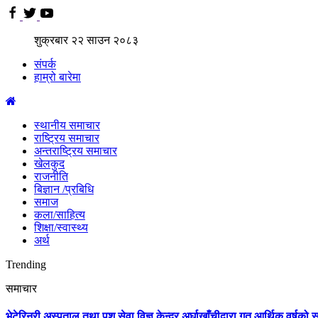
शुक्रबार
२२
साउन
२०८३
संपर्क
हाम्रो बारेमा
स्थानीय समाचार
राष्ट्रिय समाचार
अन्तराष्ट्रिय समाचार
खेलकुद
राजनीति
बिज्ञान /प्रबिधि
समाज
कला/साहित्य
शिक्षा/स्वास्थ्य
अर्थ
Trending
समाचार
भेटेरिनरी अस्पताल तथा पशु सेवा विज्ञ केन्द्र अर्घाखाँचीद्वारा गत आर्थिक वर्