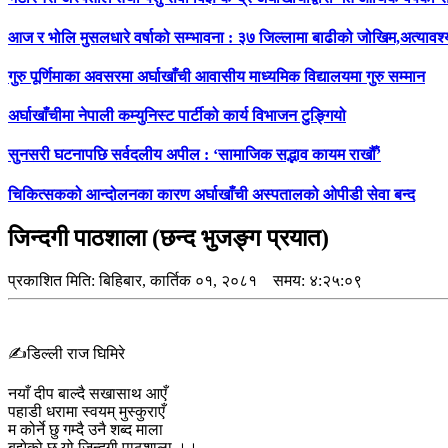
आज र भोलि मुसलधारे वर्षाको सम्भावना : ३७ जिल्लामा बाढीको जोखिम,अत्यावश
गुरु पूर्णिमाका अवसरमा अर्घाखाँची आवासीय माध्यमिक विद्यालयमा गुरु सम्मान
अर्घाखाँचीमा नेपाली कम्युनिस्ट पार्टीको कार्य विभाजन टुङ्गियो
सुनसरी घटनापछि सर्वदलीय अपील : ‘सामाजिक सद्भाव कायम राखौँ’
चिकित्सकको आन्दोलनका कारण अर्घाखाँची अस्पतालको ओपीडी सेवा बन्द
जिन्दगी पाठशाला (छन्द भुजङ्ग प्रयात)
प्रकाशित मिति:
बिहिबार, कार्तिक ०१, २०८१
समय: ४:२५:०९
✍️डिल्ली राज घिमिरे
नयाँ दीप बाल्दै सखासाथ आएँ
पहाडी धरामा स्वयम् मुस्कुराएँ
म कोर्ने छु गम्दै उनै शब्द माला
बुझेको छु यो जिन्दगी पाठशाला ।।