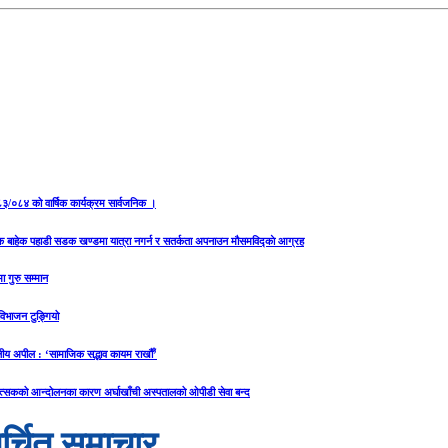
२०८३/०८४ को वार्षिक कार्यक्रम सार्वजनिक ।
यक बाहेक पहाडी सडक खण्डमा यात्रा नगर्न र सतर्कता अपनाउन मौसमविद्काे आग्रह
ा गुरु सम्मान
य विभाजन टुङ्गियो
ीय अपील : ‘सामाजिक सद्भाव कायम राखौँ’
त्सकको आन्दोलनका कारण अर्घाखाँची अस्पतालको ओपीडी सेवा बन्द
र्चित समाचार