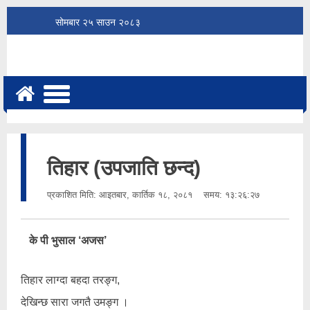
सोमबार
२५
साउन
२०८३
तिहार (उपजाति छन्द)
प्रकाशित मिति:
आइतबार, कार्तिक १८, २०८१
समय: १३:२६:२७
के पी भुसाल ‘अजस’
तिहार लाग्दा बहदा तरङ्ग,
देखिन्छ सारा जगतै उमङ्ग ।