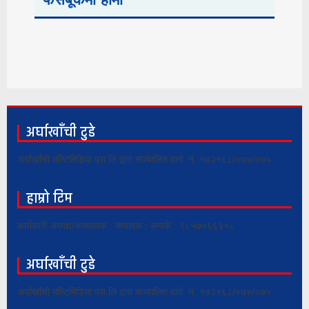
अर्घाखाँची टुडे
अर्घाखाँची मल्टिमिडिया प्रा.लि द्वारा सञ्चालित दर्ता नं. १७२१६८/०७४/०७५
हाम्रो टिम
कार्यकारी अध्यक्ष/सञ्चालक : सम्पादक : सम्पर्क : ९८५७०६६३५८
अर्घाखाँची टुडे
अर्घाखाँची मल्टिमिडिया प्रा.लि द्वारा सञ्चालित दर्ता नं. १७२१६८/०७४/०७५