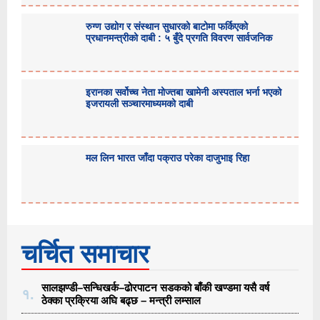
रुग्ण उद्योग र संस्थान सुधारको बाटोमा फर्किएको
प्रधानमन्त्रीको दाबी : ५ बुँदे प्रगति विवरण सार्वजनिक
इरानका सर्वोच्च नेता मोज्तबा खामेनी अस्पताल भर्ना भएको
इजरायली सञ्चारमाध्यमको दाबी
मल लिन भारत जाँदा पक्राउ परेका दाजुभाइ रिहा
चर्चित समाचार
सालझण्डी–सन्धिखर्क–ढोरपाटन सडकको बाँकी खण्डमा यसै वर्ष
१.
ठेक्का प्रक्रिया अघि बढ्छ – मन्त्री लम्साल