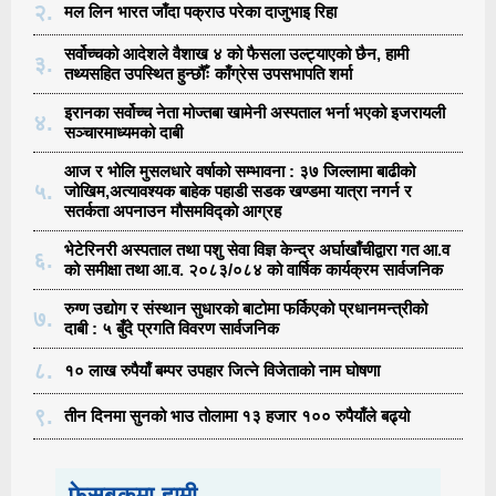
२.
मल लिन भारत जाँदा पक्राउ परेका दाजुभाइ रिहा
सर्वोच्चको आदेशले वैशाख ४ को फैसला उल्ट्याएको छैन, हामी
३.
तथ्यसहित उपस्थित हुन्छौँः काँग्रेस उपसभापति शर्मा
इरानका सर्वोच्च नेता मोज्तबा खामेनी अस्पताल भर्ना भएको इजरायली
४.
सञ्चारमाध्यमको दाबी
आज र भोलि मुसलधारे वर्षाको सम्भावना : ३७ जिल्लामा बाढीको
५.
जोखिम,अत्यावश्यक बाहेक पहाडी सडक खण्डमा यात्रा नगर्न र
सतर्कता अपनाउन मौसमविद्काे आग्रह
भेटेरिनरी अस्पताल तथा पशु सेवा विज्ञ केन्द्र अर्घाखाँचीद्वारा गत आ.व
६.
को समीक्षा तथा आ.व. २०८३/०८४ को वार्षिक कार्यक्रम सार्वजनिक
रुग्ण उद्योग र संस्थान सुधारको बाटोमा फर्किएको प्रधानमन्त्रीको
७.
दाबी : ५ बुँदे प्रगति विवरण सार्वजनिक
८.
१० लाख रुपैयाँ बम्पर उपहार जित्ने विजेताको नाम घोषणा
९.
तीन दिनमा सुनको भाउ तोलामा १३ हजार १०० रुपैयाँले बढ्यो
फेसबूकमा हामी