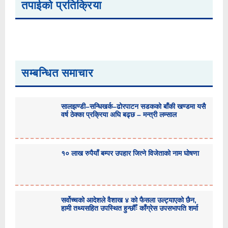
तपाईको प्रतिक्रिया
सम्बन्धित समाचार
सालझण्डी–सन्धिखर्क–ढोरपाटन सडकको बाँकी खण्डमा यसै
वर्ष ठेक्का प्रक्रिया अघि बढ्छ – मन्त्री लम्साल
१० लाख रुपैयाँ बम्पर उपहार जित्ने विजेताको नाम घोषणा
सर्वोच्चको आदेशले वैशाख ४ को फैसला उल्ट्याएको छैन,
हामी तथ्यसहित उपस्थित हुन्छौँः काँग्रेस उपसभापति शर्मा