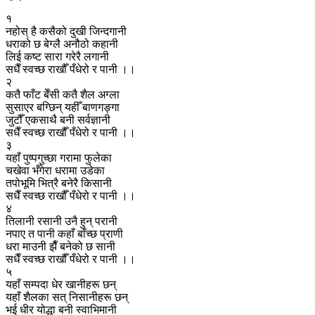
१
नहोस् है कसैको दुखी जिन्दगानी
धराको छ बेग्लै अनौठो कहानी
लिई कष्ट सारा गरेरै लगानी
सधैँ स्वच्छ राखौँ पँधेरो र पानी ।।
२
कतै फाँट बेँसी कतै शैल अग्ला
सुसाएर बग्छिन् यहीँ बाणगङ्गा
जुटौँ एकसाथै बनी सर्वज्ञानी
सधैँ स्वच्छ राखौँ पँधेरो र पानी ।।
३
यहाँ पुष्पगुच्छा गरामा फुलेका
चखेवा भँगेरा धरामा उडेका
तपोभूमि भित्रै बनेरै किसानी
सधैँ स्वच्छ राखौँ पँधेरो र पानी ।।
४
तिलानी रसानी उनै हुन् परानी
नपाए त पानी कहाँ बाँच्छ प्राणी
धरा माउनी झैँ बनेको छ सानी
सधैँ स्वच्छ राखौँ पँधेरो र पानी ।।
५
यहाँ सम्पदा धेर खानीहरू छन्
यहाँ शैलका सत् निसानीहरू छन्
भई धीर योद्धा बनी स्वाभिमानी