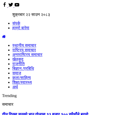
शुक्रबार
२२
साउन
२०८३
संपर्क
हाम्रो बारेमा
स्थानीय समाचार
राष्ट्रिय समाचार
अन्तराष्ट्रिय समाचार
खेलकुद
राजनीति
बिज्ञान /प्रबिधि
समाज
कला/साहित्य
शिक्षा/स्वास्थ्य
अर्थ
Trending
समाचार
तीन दिनमा सुनको भाउ तोलामा १३ हजार १०० रुपैयाँले बढ्यो