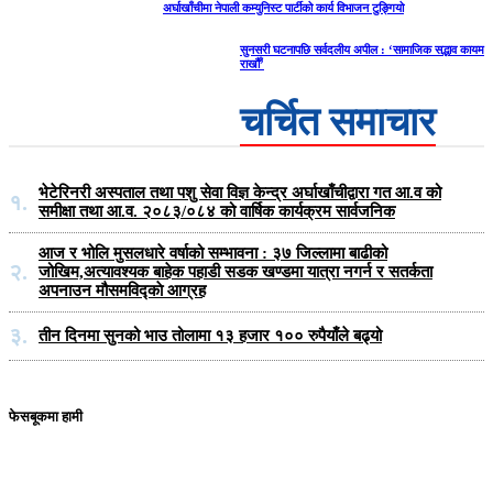
अर्घाखाँचीमा नेपाली कम्युनिस्ट पार्टीको कार्य विभाजन टुङ्गियो
सुनसरी घटनापछि सर्वदलीय अपील : ‘सामाजिक सद्भाव कायम
राखौँ’
चर्चित समाचार
भेटेरिनरी अस्पताल तथा पशु सेवा विज्ञ केन्द्र अर्घाखाँचीद्वारा गत आ.व को
१.
समीक्षा तथा आ.व. २०८३/०८४ को वार्षिक कार्यक्रम सार्वजनिक
आज र भोलि मुसलधारे वर्षाको सम्भावना : ३७ जिल्लामा बाढीको
२.
जोखिम,अत्यावश्यक बाहेक पहाडी सडक खण्डमा यात्रा नगर्न र सतर्कता
अपनाउन मौसमविद्काे आग्रह
३.
तीन दिनमा सुनको भाउ तोलामा १३ हजार १०० रुपैयाँले बढ्यो
फेसबूकमा हामी