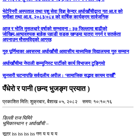
भेटेरिनरी अस्पताल तथा पशु सेवा विज्ञ केन्द्र अर्घाखाँचीद्वारा गत आ.व को
समीक्षा तथा आ.व. २०८३/०८४ को वार्षिक कार्यक्रम सार्वजनिक
आज र भोलि मुसलधारे वर्षाको सम्भावना : ३७ जिल्लामा बाढीको
जोखिम,अत्यावश्यक बाहेक पहाडी सडक खण्डमा यात्रा नगर्न र सतर्कता
अपनाउन मौसमविद्काे आग्रह
गुरु पूर्णिमाका अवसरमा अर्घाखाँची आवासीय माध्यमिक विद्यालयमा गुरु सम्मान
अर्घाखाँचीमा नेपाली कम्युनिस्ट पार्टीको कार्य विभाजन टुङ्गियो
सुनसरी घटनापछि सर्वदलीय अपील : ‘सामाजिक सद्भाव कायम राखौँ’
पँधेरो र पानी (छन्द भुजङ्ग प्रयात )
प्रकाशित मिति:
शुक्रबार, बैशाख ०५, २०८२
समय: १०:१०:१६
डिल्ली राज घिमिरे
भूमिकास्थान ९ अर्घाखाँची –
सूत्र iss iss iss iss गण य य य य