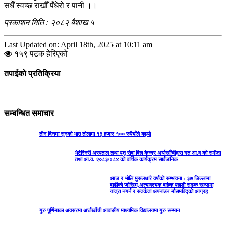
सधैँ स्वच्छ राखौँ पँधेरो र पानी ।।
प्रकाशन मिति : २०८२ बैशाख ५
Last Updated on: April 18th, 2025 at 10:11 am
१५९ पटक हेरिएको
तपाईको प्रतिक्रिया
सम्बन्धित समाचार
तीन दिनमा सुनको भाउ तोलामा १३ हजार १०० रुपैयाँले बढ्यो
भेटेरिनरी अस्पताल तथा पशु सेवा विज्ञ केन्द्र अर्घाखाँचीद्वारा गत आ.व को समीक्षा
तथा आ.व. २०८३/०८४ को वार्षिक कार्यक्रम सार्वजनिक
आज र भोलि मुसलधारे वर्षाको सम्भावना : ३७ जिल्लामा
बाढीको जोखिम,अत्यावश्यक बाहेक पहाडी सडक खण्डमा
यात्रा नगर्न र सतर्कता अपनाउन मौसमविद्काे आग्रह
गुरु पूर्णिमाका अवसरमा अर्घाखाँची आवासीय माध्यमिक विद्यालयमा गुरु सम्मान