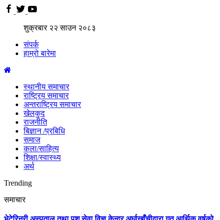
शुक्रबार
२२
साउन
२०८३
संपर्क
हाम्रो बारेमा
स्थानीय समाचार
राष्ट्रिय समाचार
अन्तराष्ट्रिय समाचार
खेलकुद
राजनीति
बिज्ञान /प्रबिधि
समाज
कला/साहित्य
शिक्षा/स्वास्थ्य
अर्थ
Trending
समाचार
भेटेरिनरी अस्पताल तथा पशु सेवा विज्ञ केन्द्र अर्घाखाँचीद्वारा गत आर्थिक वर्षको