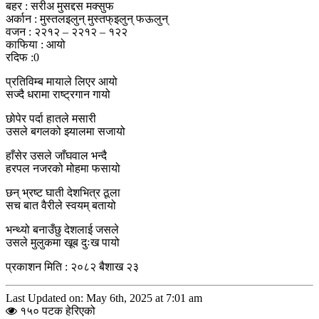
बहर : सरीअ मुसद्दस मक्सुफ
अर्कान : मुस्तलइलुन् मुस्तफ्इलुन् फऊलुन्
वजन : २२१२ – २२१२ – १२२
काफिया : आयो
रदिफ :0
प्रतिविम्ब मायाले लिएर आयो
सज्दै धरामा राष्ट्रगान गायो
छोपेर पर्दा हातले मसारी
उसले बगलको झ्यालमा सजायो
हाँसेर उसले जाँघवाल भन्दै
हरपल नजरको मोहमा फसायो
छन् भ्रष्ट घाती देशभित्र ठूला
सच बात वैरीले स्वयम् बतायो
भन्थ्यो बनाउँछु देशलाई जसले
उसले मुलुकमा खूब दुःख पायो
प्रकाशन मिति : २०८२ बैशाख २३
Last Updated on: May 6th, 2025 at 7:01 am
१५० पटक हेरिएको