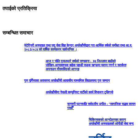
तपाईको प्रतिक्रिया
सम्बन्धित समाचार
भेटेरिनरी अस्पताल तथा पशु सेवा विज्ञ केन्द्र अर्घाखाँचीद्वारा गत आर्थिक वर्षको समीक्षा तथा आ.व.
२०८३/०८४ को वार्षिक कार्यक्रम सार्वजनिक ।
आज र भोलि मुसलधारे वर्षाको सम्भावना : ३७ जिल्लामा बाढीको
जोखिम,अत्यावश्यक बाहेक पहाडी सडक खण्डमा यात्रा नगर्न र सतर्कता
अपनाउन मौसमविद्काे आग्रह
गुरु पूर्णिमाका अवसरमा अर्घाखाँची आवासीय माध्यमिक विद्यालयमा गुरु सम्मान
अर्घाखाँचीमा नेपाली कम्युनिस्ट पार्टीको कार्य विभाजन टुङ्गियो
सुनसरी घटनापछि सर्वदलीय अपील : ‘सामाजिक सद्भाव कायम
राखौँ’
चिकित्सकको आन्दोलनका कारण
अर्घाखाँची अस्पतालको ओपीडी सेवा बन्द