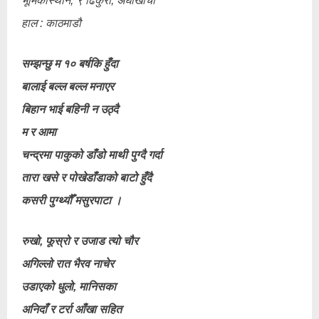
भूमिकास्थान, ९ ढिकुरा, अर्घाखाँची
हाल : काठमाडौ
सम्झन्छु म १० बर्षकि हुँदा
बालाई बल्ल बल्ल मनाएर
बिहान भाई बहिनी न उठ्दै
म र आमा
चन्द्रमा पाकुको डाँडो माथी पुग्दै गर्दा
तारा खसे र पोखेडाँडाको बाटो हुँदै
कसरी पुग्थ्यौँ मसुरपाटा ।
रुखो, फूस्रो र उजाड त्यो चौर
अगिल्लो रात भैरव नाचेर
उडाएको धुलो, मानिसका
अनिदाँ र टर्रा आँखा सहित