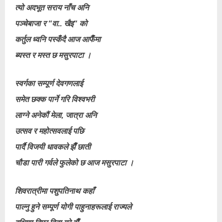
त्यो अदभूत सराय नाँच अनि
पञ्चेबाजा र “वा.. खैइ“ को
कर्तुल ध्वनि पस्कँदै आज आफैँमा
ब्यस्त र मस्त छ मसुरपाटा ।
स्वर्गका सम्पूर्ण देवगणलाई
समेत छक्क पार्ने गरि विश्वभरी
लाग्ने अनेकौं मेला, जात्रा अनि
उत्सव र महोत्सवलाई पछि
पार्दै विजयी धावकले झैँ छाती
चौडा पारी गर्वले फुलेको छ आज मसुरपाटा ।
शिवरात्रीमा पशुपतिनाथ कहाँ
पाल्नु हुने सम्पूर्ण योगी पाहुनाहरूलाई राज्यले