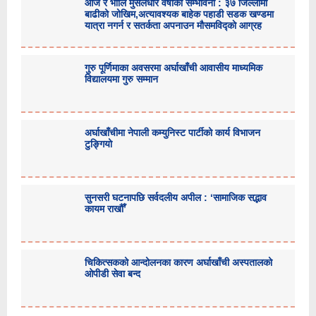
आज र भोलि मुसलधारे वर्षाको सम्भावना : ३७ जिल्लामा
बाढीको जोखिम,अत्यावश्यक बाहेक पहाडी सडक खण्डमा
यात्रा नगर्न र सतर्कता अपनाउन मौसमविद्काे आग्रह
गुरु पूर्णिमाका अवसरमा अर्घाखाँची आवासीय माध्यमिक
विद्यालयमा गुरु सम्मान
अर्घाखाँचीमा नेपाली कम्युनिस्ट पार्टीको कार्य विभाजन
टुङ्गियो
सुनसरी घटनापछि सर्वदलीय अपील : ‘सामाजिक सद्भाव
कायम राखौँ’
चिकित्सकको आन्दोलनका कारण अर्घाखाँची अस्पतालको
ओपीडी सेवा बन्द