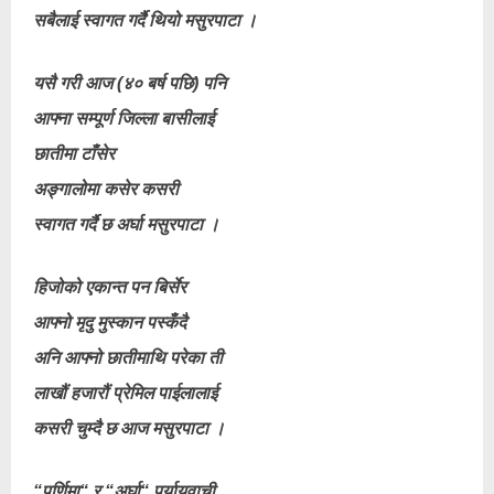
सबैलाई स्वागत गर्दै थियो मसुरपाटा ।
यसै गरी आज (४० बर्ष पछि) पनि
आफ्ना सम्पूर्ण जिल्ला बासीलाई
छातीमा टाँसेर
अङ्गालोमा कसेर कसरी
स्वागत गर्दै छ अर्घा मसुरपाटा ।
हिजोको एकान्त पन बिर्सेर
आफ्नो मृदु मुस्कान पस्कँदै
अनि आफ्नो छातीमाथि परेका ती
लाखौं हजारौं प्रेमिल पाईलालाई
कसरी चुम्दै छ आज मसुरपाटा ।
“पूर्णिमा“ र “अर्घा“ पर्यायवाची