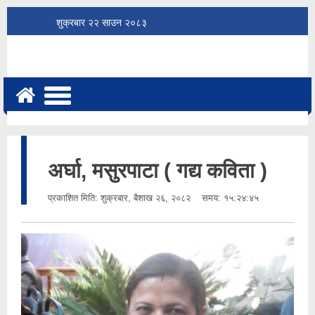
शुक्रबार
२२
साउन
२०८३
अर्घा, मसुरपाटा ( गद्य कविता )
प्रकाशित मिति:
शुक्रबार, बैशाख २६, २०८२
समय: १५:२४:४५