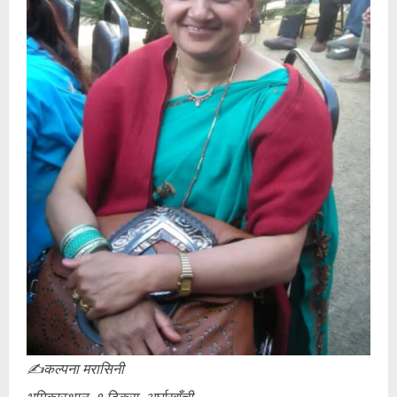
✍️कल्पना मरासिनी