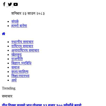
शनिबार
२३
साउन
२०८३
संपर्क
हाम्रो बारेमा
स्थानीय समाचार
राष्ट्रिय समाचार
अन्तराष्ट्रिय समाचार
खेलकुद
राजनीति
बिज्ञान /प्रबिधि
समाज
कला/साहित्य
शिक्षा/स्वास्थ्य
अर्थ
Trending
समाचार
तीन दिनमा सुनको भाउ तोलामा १३ हजार १०० रुपैयाँले बढ्यो