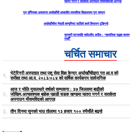
यात्रा नगर्न र सतर्कता अपनाउन मौसमविद्काे आग्रह
गुरु पूर्णिमाका अवसरमा अर्घाखाँची आवासीय माध्यमिक विद्यालयमा गुरु सम्मान
अर्घाखाँचीमा नेपाली कम्युनिस्ट पार्टीको कार्य विभाजन टुङ्गियो
सुनसरी घटनापछि सर्वदलीय अपील : ‘सामाजिक सद्भाव कायम
राखौँ’
चर्चित समाचार
भेटेरिनरी अस्पताल तथा पशु सेवा विज्ञ केन्द्र अर्घाखाँचीद्वारा गत आ.व को
१.
समीक्षा तथा आ.व. २०८३/०८४ को वार्षिक कार्यक्रम सार्वजनिक
आज र भोलि मुसलधारे वर्षाको सम्भावना : ३७ जिल्लामा बाढीको
२.
जोखिम,अत्यावश्यक बाहेक पहाडी सडक खण्डमा यात्रा नगर्न र सतर्कता
अपनाउन मौसमविद्काे आग्रह
३.
तीन दिनमा सुनको भाउ तोलामा १३ हजार १०० रुपैयाँले बढ्यो