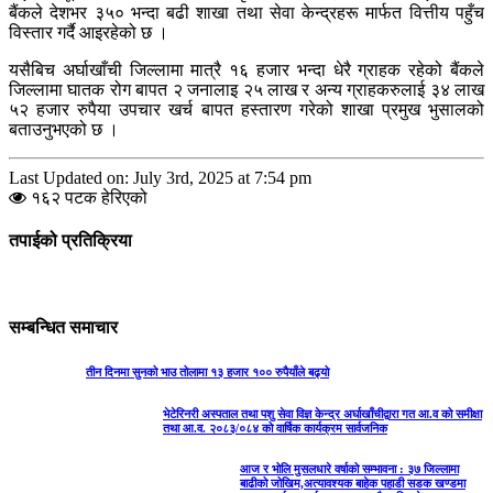
बैंकले देशभर ३५० भन्दा बढी शाखा तथा सेवा केन्द्रहरू मार्फत वित्तीय पहुँच
विस्तार गर्दै आइरहेको छ ।
यसैबिच अर्घाखाँची जिल्लामा मात्रै १६ हजार भन्दा धेरै ग्राहक रहेको बैंकले
जिल्लामा घातक रोग बापत २ जनालाइ २५ लाख र अन्य ग्राहकरुलाई ३४ लाख
५२ हजार रुपैया उपचार खर्च बापत हस्तारण गरेको शाखा प्रमुख भुसालको
बताउनुभएको छ ।
Last Updated on: July 3rd, 2025 at 7:54 pm
१६२ पटक हेरिएको
तपाईको प्रतिक्रिया
सम्बन्धित समाचार
तीन दिनमा सुनको भाउ तोलामा १३ हजार १०० रुपैयाँले बढ्यो
भेटेरिनरी अस्पताल तथा पशु सेवा विज्ञ केन्द्र अर्घाखाँचीद्वारा गत आ.व को समीक्षा
तथा आ.व. २०८३/०८४ को वार्षिक कार्यक्रम सार्वजनिक
आज र भोलि मुसलधारे वर्षाको सम्भावना : ३७ जिल्लामा
बाढीको जोखिम,अत्यावश्यक बाहेक पहाडी सडक खण्डमा