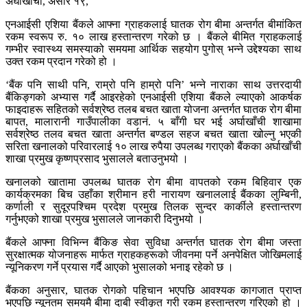
अर्घाखाँची, असार १९,
एनआईसी एशिया बैंकले आफ्ना ग्राहकलाई घातक रोग बीमा अन्तर्गत बीमांकित
रकम स्वरूप रु. १० लाख हस्तान्तरण गरेको छ । बैंकले बीमित ग्राहकलाई
गम्भीर स्वास्थ्य समस्याको समयमा आर्थिक सहयोग पुगोस् भन्ने उद्देश्यका साथ
उक्त रकम प्रदान गरेको हो ।
‘बैंक पनि साथी पनि, राम्रो पनि हाम्रो पनि’ भन्ने नाराका साथ उत्तरदायी
बैंकिङ्गको अभ्यास गर्दै आइरहेको एनआईसी एशिया बैंकले ल्याएको आकर्षक
फाइदाहरू सहितको सर्वश्रेष्ठ तलब बचत खाता योजना अन्तर्गत घातक रोग बीमा
बापत, मालारानी गाउँपालीका वडानं. ५ बाँगी घर भई अर्घाखाँची शाखामा
सर्वश्रेष्ठ तलव बचत खाता अन्तर्गत बण्डल सहज बचत खाता खोल्नु भएकी
सरिता खनालको परिवारलाई १० लाख रुपैया उपलब्ध गराएको बैंकका अर्घाखाँची
शाखा प्रमुख कृष्णप्रसाद भुसालले बताउनुभयो ।
खनालको खातामा उपलब्ध घातक रोग बीमा वापतको रकम बिहिवार एक
कार्यक्रमका बिच उहाँका श्रीमान हरी नारायण खनाललाई बैंकका लुम्बिनी,
कर्णाली र सुदूरपश्चिम प्रदेश प्रमुख तिलक सुन्दर कार्कीले हस्तान्तरण
गर्नुभएको शाखा प्रमुख भुसालले जानकारी दिनुभयो ।
बैंकले आफ्ना विभिन्न बैंकिङ सेवा सुविधा अन्तर्गत घातक रोग बीमा जस्ता
सुरक्षात्मक योजनाहरू मार्फत ग्राहकहरूको जीवनमा पर्ने अनपेक्षित जोखिमलाई
न्यूनिकरण गर्ने प्रयास गर्दै आएको भुसालको भनाइ रहेको छ ।
बैंकका अनुसार, घातक रोगको पहिचान भएपछि आवश्यक कागजात प्राप्त
भएपछि न्यूनतम समयमै बीमा दाबी स्वीकृत गरी रकम हस्तान्तरण गरिएको हो ।