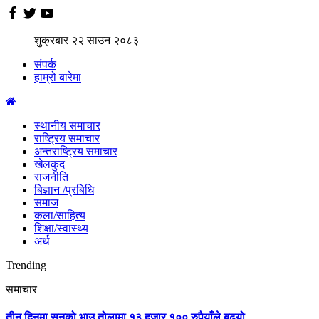
शुक्रबार
२२
साउन
२०८३
संपर्क
हाम्रो बारेमा
स्थानीय समाचार
राष्ट्रिय समाचार
अन्तराष्ट्रिय समाचार
खेलकुद
राजनीति
बिज्ञान /प्रबिधि
समाज
कला/साहित्य
शिक्षा/स्वास्थ्य
अर्थ
Trending
समाचार
तीन दिनमा सुनको भाउ तोलामा १३ हजार १०० रुपैयाँले बढ्यो