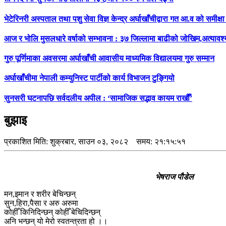
भेटेरिनरी अस्पताल तथा पशु सेवा विज्ञ केन्द्र अर्घाखाँचीद्वारा गत आ.व को समी
आज र भोलि मुसलधारे वर्षाको सम्भावना : ३७ जिल्लामा बाढीको जोखिम,अत्यावश
गुरु पूर्णिमाका अवसरमा अर्घाखाँची आवासीय माध्यमिक विद्यालयमा गुरु सम्मान
अर्घाखाँचीमा नेपाली कम्युनिस्ट पार्टीको कार्य विभाजन टुङ्गियो
सुनसरी घटनापछि सर्वदलीय अपील : ‘सामाजिक सद्भाव कायम राखौँ’
बुझाइ
प्रकाशित मिति:
शुक्रबार, साउन ०३, २०८२
समय: २१:१५:५१
भेषराज पौडेल
मन,इमान र शरीर बेचिन्छन्
सुन,हिरा,पैसा र अरु अरुमा
कोहीँ किनिदिन्छन् कोहीँ बेचिदिन्छन्
अनि भन्छन् यो मेरो स्वतन्त्रता हो ।।