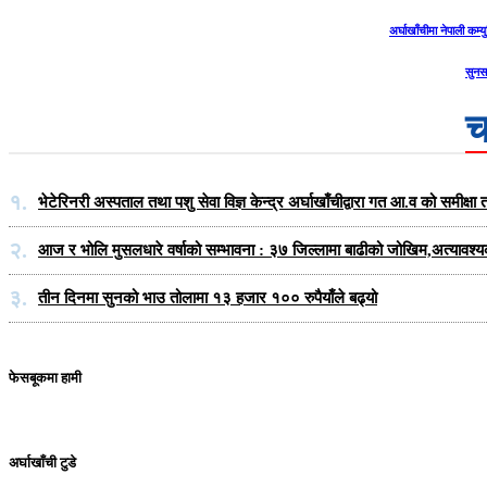
अर्घाखाँचीमा नेपाली कम्यु
सुनस
च
१.
भेटेरिनरी अस्पताल तथा पशु सेवा विज्ञ केन्द्र अर्घाखाँचीद्वारा गत आ.व को समीक
२.
आज र भोलि मुसलधारे वर्षाको सम्भावना : ३७ जिल्लामा बाढीको जोखिम,अत्यावश्
३.
तीन दिनमा सुनको भाउ तोलामा १३ हजार १०० रुपैयाँले बढ्यो
फेसबूकमा हामी
अर्घाखाँची टुडे