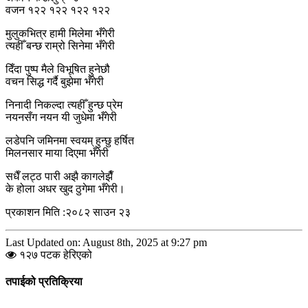
वजन १२२ १२२ १२२ १२२
मुलुकभित्र हामी मिलेमा भँगेरी
त्यहीँ बन्छ राम्रो सिनेमा भँगेरी
दिँदा पुष्प मैले विभूषित हुनेछौ
वचन सिद्ध गर्दै बुझेमा भँगेरी
निनादी निकल्दा त्यहीँ हुन्छ प्रेम
नयनसँग नयन यी जुधेमा भँगेरी
लडेपनि जमिनमा स्वयम् हुन्छु हर्षित
मिलनसार माया दिएमा भँगेरी
सधैँ लट्ठ पारी अझै कागलेझैँ
के होला अधर खुद ठुगेमा भँगेरी।
प्रकाशन मिति :२०८२ साउन २३
Last Updated on: August 8th, 2025 at 9:27 pm
१२७ पटक हेरिएको
तपाईको प्रतिक्रिया