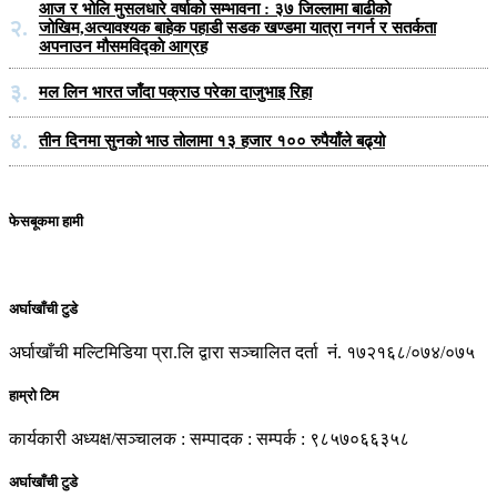
आज र भोलि मुसलधारे वर्षाको सम्भावना : ३७ जिल्लामा बाढीको
२.
जोखिम,अत्यावश्यक बाहेक पहाडी सडक खण्डमा यात्रा नगर्न र सतर्कता
अपनाउन मौसमविद्काे आग्रह
३.
मल लिन भारत जाँदा पक्राउ परेका दाजुभाइ रिहा
४.
तीन दिनमा सुनको भाउ तोलामा १३ हजार १०० रुपैयाँले बढ्यो
फेसबूकमा हामी
अर्घाखाँची टुडे
अर्घाखाँची मल्टिमिडिया प्रा.लि द्वारा सञ्चालित दर्ता नं. १७२१६८/०७४/०७५
हाम्रो टिम
कार्यकारी अध्यक्ष/सञ्चालक : सम्पादक : सम्पर्क : ९८५७०६६३५८
अर्घाखाँची टुडे