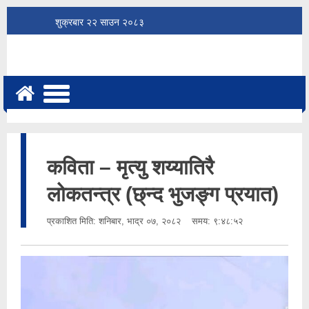
शुक्रबार
२२
साउन
२०८३
कविता – मृत्यु शय्यातिरै
लोकतन्त्र (छ्न्द भुजङ्ग प्रयात)
प्रकाशित मिति:
शनिबार, भाद्र ०७, २०८२
समय: ९:४८:५२