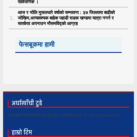
सार्वजनिक ।
आज र भोलि मुसलधारे वर्षाको सम्भावना : ३७ जिल्लामा बाढीको
२.
जोखिम,अत्यावश्यक बाहेक पहाडी सडक खण्डमा यात्रा नगर्न र
सतर्कता अपनाउन मौसमविद्काे आग्रह
फेसबूकमा हामी
अर्घाखाँची टुडे
अर्घाखाँची मल्टिमिडिया प्रा.लि द्वारा सञ्चालित दर्ता नं. १७२१६८/०७४/०७५
हाम्रो टिम