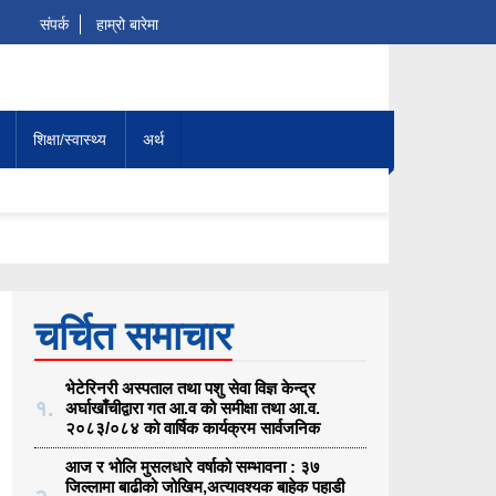
संपर्क
हाम्रो बारेमा
शिक्षा/स्वास्थ्य
अर्थ
 सार्वजनिक
र सतर्कता अपनाउन मौसमविद्काे आग्रह
चर्चित समाचार
भेटेरिनरी अस्पताल तथा पशु सेवा विज्ञ केन्द्र
१.
अर्घाखाँचीद्वारा गत आ.व को समीक्षा तथा आ.व.
२०८३/०८४ को वार्षिक कार्यक्रम सार्वजनिक
आज र भोलि मुसलधारे वर्षाको सम्भावना : ३७
जिल्लामा बाढीको जोखिम,अत्यावश्यक बाहेक पहाडी