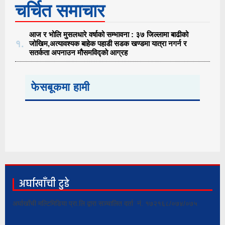
चर्चित समाचार
आज र भोलि मुसलधारे वर्षाको सम्भावना : ३७ जिल्लामा बाढीको
१.
जोखिम,अत्यावश्यक बाहेक पहाडी सडक खण्डमा यात्रा नगर्न र
सतर्कता अपनाउन मौसमविद्काे आग्रह
फेसबूकमा हामी
अर्घाखाँची टुडे
अर्घाखाँची मल्टिमिडिया प्रा.लि द्वारा सञ्चालित दर्ता नं. १७२१६८/०७४/०७५