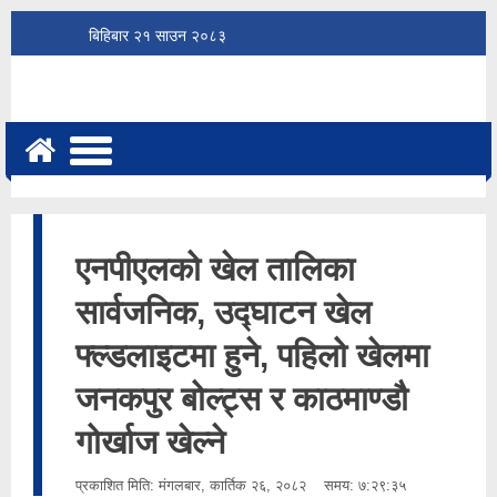
बिहिबार
२१
साउन
२०८३
एनपीएलको खेल तालिका
सार्वजनिक, उद्घाटन खेल
फ्ल्डलाइटमा हुने, पहिलो खेलमा
जनकपुर बोल्ट्स र काठमाण्डौ
गोर्खाज खेल्ने
प्रकाशित मिति:
मंगलबार, कार्तिक २६, २०८२
समय: ७:२९:३५