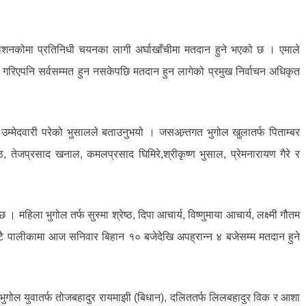
धिवेशनकोमा प्रतिनिधी चयनका लागी अर्घाखाँचीमा मतदान हुने भएको छ । एमाले
स गरिएपनि सर्वसम्मत हुन नसकेपछि मतदान हुन लागेको प्रमुख निर्वाचन अधिकृत
्मेदवारी परेको भुसालले बताउनुभयो । जसअन्र्तगत भुगोल खुलातर्फ पिताम्बर
ष्ठ, तेजप्रसाद खनाल, कमलप्रसाद घिमिरे,श्रीकृष्ण भुसाल, प्रेमनारायण गैरे र
महिला भुगोल तर्फ सुस्मा श्रेष्ठ, दिपा आचार्य, विष्णुमाया आचार्य, लक्ष्मी गौतम
 वटै पालीकामा आज सनिवार बिहान १० बजेदेखि अपह्रान्न ४ बजेसम्म मतदान हुने
ुगोल युवातर्फ तोजबहादुर रायमाझी (बिधान), दलिततर्फ लिलबहादुर विक र आशा