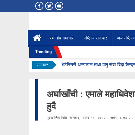
स्थानीय समाचार
राष्ट्रिय समाचार
अन्तराष्ट्रि
Trending
भेटेरिनरी अस्पताल तथा पशु सेवा विज्ञ केन्द
समाचार
आज र भोलि मुसलधारे वर्षाको सम्भावना : 
गुरु पूर्णिमाका अवसरमा अर्घाखाँची आवासीय म
अर्घाखाँचीमा नेपाली कम्युनिस्ट पार्टीको कार्
अर्घाखाँची : एमाले महाधि
सुनसरी घटनापछि सर्वदलीय अपील : ‘सामाजि
हुदै
चिकित्सकको आन्दोलनका कारण अर्घाखाँची 
प्रकाशित मिति:
शनिबार, मंसिर १४, २०८२
समय: ८:०६:२५