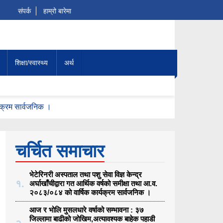
संपर्क
हाम्रो बारेमा
शिक्षा/स्वास्थ्य
अर्थ
्यक्रम सार्वजनिक ।
र सतर्कता अपनाउन मौसमविद्काे आग्रह
चर्चित समाचार
भेटेरिनरी अस्पताल तथा पशु सेवा विज्ञ केन्द्र
१.
अर्घाखाँचीद्वारा गत आर्थिक वर्षको समीक्षा तथा आ.व.
२०८३/०८४ को वार्षिक कार्यक्रम सार्वजनिक ।
आज र भोलि मुसलधारे वर्षाको सम्भावना : ३७
जिल्लामा बाढीको जोखिम,अत्यावश्यक बाहेक पहाडी