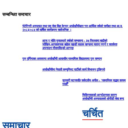
सम्बन्धित समाचार
भेटेरिनरी अस्पताल तथा पशु सेवा विज्ञ केन्द्र अर्घाखाँचीद्वारा गत आर्थिक वर्षको समीक्षा तथा आ.व.
२०८३/०८४ को वार्षिक कार्यक्रम सार्वजनिक ।
आज र भोलि मुसलधारे वर्षाको सम्भावना : ३७ जिल्लामा बाढीको
जोखिम,अत्यावश्यक बाहेक पहाडी सडक खण्डमा यात्रा नगर्न र सतर्कता
अपनाउन मौसमविद्काे आग्रह
गुरु पूर्णिमाका अवसरमा अर्घाखाँची आवासीय माध्यमिक विद्यालयमा गुरु सम्मान
अर्घाखाँचीमा नेपाली कम्युनिस्ट पार्टीको कार्य विभाजन टुङ्गियो
सुनसरी घटनापछि सर्वदलीय अपील : ‘सामाजिक सद्भाव कायम
राखौँ’
चिकित्सकको आन्दोलनका कारण
अर्घाखाँची अस्पतालको ओपीडी सेवा बन्द
चर्चित
समाचार