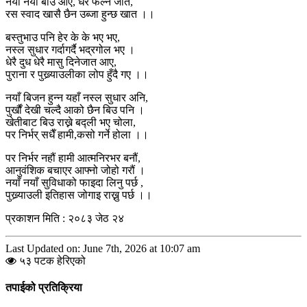
नयाँ नयाँ बीउ आए, धेरै फल्ने जात,
रस स्वाद खासै छैन उब्जा हुन्छ खात ।।
बस्तुभाउ पनि हेर के के भए भए,
नस्ल सुधार गर्दागर्दै भद्रगोल भए ।
धेरै दुध धेरै मासु दिनेजात आए,
पुराना र पुख्र्याउलीका लोप हुँदै गए ।।
नयाँ बिजन हुन्न यहाँ नस्ल सुधार अनि,
पुर्खौं देखी चल्दै आको छैन बिउ पनि ।
खेतीबाट बिउ राख्ने बद्ली भए चोला,
पर निर्भर् सधैँ हामी,कसो गर्ने होला ।।
पर निर्भर नहौं हामी आत्मनिरभर बनौं,
आनुवंशिक बचाएर आफ्नो जोहो गरौं ।
नयाँ नयाँ सुविधाको फाइदा लिनु पर्छ ,
पुख्र्याउली इतिहास जोगाइ राख्नु पर्छ ।।
प्रकाशन मिति : २०८३ जेठ २४
Last Updated on: June 7th, 2026 at 10:07 am
५३ पटक हेरिएको
तपाईको प्रतिक्रिया