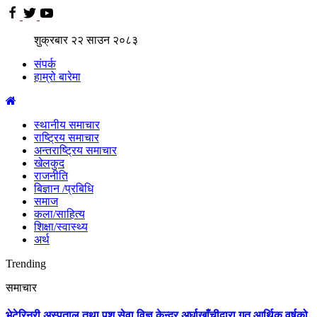
शुक्रबार
२२
साउन
२०८३
संपर्क
हाम्रो बारेमा
स्थानीय समाचार
राष्ट्रिय समाचार
अन्तराष्ट्रिय समाचार
खेलकुद
राजनीति
बिज्ञान /प्रबिधि
समाज
कला/साहित्य
शिक्षा/स्वास्थ्य
अर्थ
Trending
समाचार
भेटेरिनरी अस्पताल तथा पशु सेवा विज्ञ केन्द्र अर्घाखाँचीद्वारा गत आर्थिक वर्षको