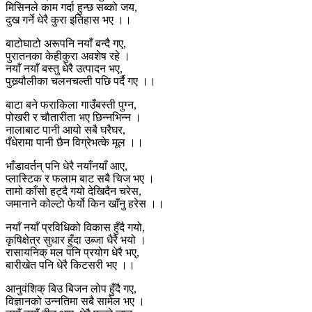
मिसिनले काम गर्दा हुन्छ सब्को जय,
दुख गर्ने धेरै कुरा इतिहास भए ।।
बाटोघाटो अरूपनि नयाँ बन्दै गए,
पुरातनका केहीकुरा अवशेष रहे ।
नयाँ नयाँ बस्तु धेरै उत्पादन भए,
पुख्र्यौलीका चलनचल्ती पछि पर्दै गए ।।
बाटा बने फराकिला गाउँबस्ती पुग्न,
पोखरी र चौतारीता भए छिन्नभिन्न ।
नालाबाट पानी आयो सबै घरैघर,
पँधेरामा पानी छैन विग्रेभत्के मूल ।।
भाँडावर्तन् पनि धेरै नयाँनयाँ आए,
प्लास्टिक र फलाम बाट सबै चिज भए ।
तामो काँसो हट्दै गयो देखिदैन चरेस,
जमानाने कोल्टो फेर्यो किन खाँनु हरेस ।।
नयाँ नयाँ प्रविधिको विकास हुँदै गयो,
कृषिक्षेत्र सुधार हुँदा उब्जा धैरै भयो ।
रासायनिक् मल पनि प्रयोग धेरै भए्,
बारीखेत पनि धेरै किटसरी भए ।।
आनुवंशिक् बिउ बिजन लोप हुँदै गए,
विज्ञानको उन्नतिमा सबै सामेल भए ।