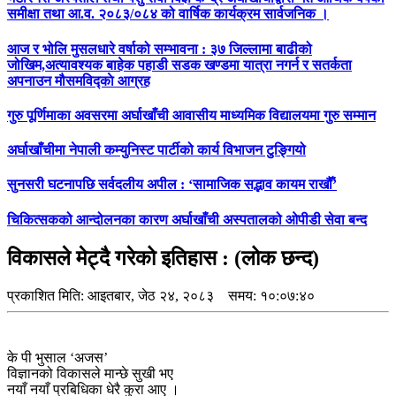
समीक्षा तथा आ.व. २०८३/०८४ को वार्षिक कार्यक्रम सार्वजनिक ।
आज र भोलि मुसलधारे वर्षाको सम्भावना : ३७ जिल्लामा बाढीको
जोखिम,अत्यावश्यक बाहेक पहाडी सडक खण्डमा यात्रा नगर्न र सतर्कता
अपनाउन मौसमविद्काे आग्रह
गुरु पूर्णिमाका अवसरमा अर्घाखाँची आवासीय माध्यमिक विद्यालयमा गुरु सम्मान
अर्घाखाँचीमा नेपाली कम्युनिस्ट पार्टीको कार्य विभाजन टुङ्गियो
सुनसरी घटनापछि सर्वदलीय अपील : ‘सामाजिक सद्भाव कायम राखौँ’
चिकित्सकको आन्दोलनका कारण अर्घाखाँची अस्पतालको ओपीडी सेवा बन्द
विकासले मेट्दै गरेको इतिहास : (लोक छन्द)
प्रकाशित मिति:
आइतबार, जेठ २४, २०८३
समय: १०:०७:४०
के पी भुसाल ‘अजस’
विज्ञानको विकासले मान्छे सुखी भए
नयाँ नयाँ प्रबिधिका धेरै कुरा आए ।