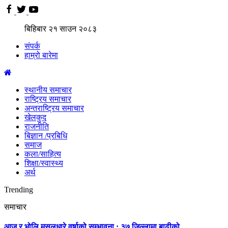
बिहिबार
२१
साउन
२०८३
संपर्क
हाम्रो बारेमा
स्थानीय समाचार
राष्ट्रिय समाचार
अन्तराष्ट्रिय समाचार
खेलकुद
राजनीति
बिज्ञान /प्रबिधि
समाज
कला/साहित्य
शिक्षा/स्वास्थ्य
अर्थ
Trending
समाचार
आज र भोलि मुसलधारे वर्षाको सम्भावना : ३७ जिल्लामा बाढीको