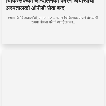
चिकित्सकको आन्दोलनका कारण अर्घाखाँची
अस्पतालको ओपीडी सेवा बन्द
श्याम घिमिरे अर्घाखाँची, साउन १२ – नेपाल चिकित्सक संघले देशव्यापी
रूपमा घोषणा गरेको आन्दोलनका..