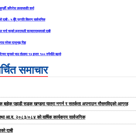
्छौँः काँग्रेस उपसभापति शर्मा
को दाबी : ५ बुँदे प्रगति विवरण सार्वजनिक
ताल भर्ना भएको इजरायली सञ्चारमाध्यमको दाबी
ाउ परेका दाजुभाइ रिहा
दिनमा सुनको भाउ तोलामा १३ हजार १०० रुपैयाँले बढ्यो
र्चित समाचार
यक बाहेक पहाडी सडक खण्डमा यात्रा नगर्न र सतर्कता अपनाउन मौसमविद्काे आग्रह
्षा तथा आ.व. २०८३/०८४ को वार्षिक कार्यक्रम सार्वजनिक
मको दाबी