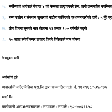
५.
सर्वोच्चको आदेशले वैशाख ४ को फैसला उल्ट्याएको छैन, हामी तथ्यसहित उपस्थित हु
६.
रुग्ण उद्योग र संस्थान सुधारको बाटोमा फर्किएको प्रधानमन्त्रीको दाबी : ५ बुँदे 
७.
तीन दिनमा सुनको भाउ तोलामा १३ हजार १०० रुपैयाँले बढ्यो
८.
१० लाख रुपैयाँ बम्पर उपहार जित्ने विजेताको नाम घोषणा
फेसबूकमा हामी
अर्घाखाँची टुडे
अर्घाखाँची मल्टिमिडिया प्रा.लि द्वारा सञ्चालित दर्ता नं. १७२१६८/०७४/०७५
हाम्रो टिम
कार्यकारी अध्यक्ष/सञ्चालक : सम्पादक : सम्पर्क : ९८५७०६६३५८