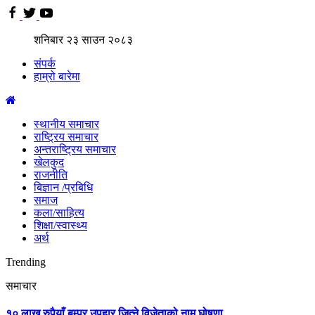
शनिबार
२३
साउन
२०८३
संपर्क
हाम्रो बारेमा
स्थानीय समाचार
राष्ट्रिय समाचार
अन्तराष्ट्रिय समाचार
खेलकुद
राजनीति
बिज्ञान /प्रबिधि
समाज
कला/साहित्य
शिक्षा/स्वास्थ्य
अर्थ
Trending
समाचार
१० लाख रुपैयाँ बम्पर उपहार जित्ने विजेताको नाम घोषणा