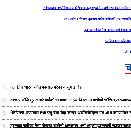
सर्वोच्चको आदेशले वैशाख ४ को फैसला उल्ट्याएको छैन, हामी तथ्यसहित उपस्थित हुन
रुग्ण उद्योग र संस्थान सुधारको बाटोमा फर्किएको प्रधानमन्त्री
इरानका सर्वोच्च नेता मोज्तबा खामेनी अस्प
मल लिन भारत जाँदा पक्र
तीन 
च
१.
मल लिन भारत जाँदा पक्राउ परेका दाजुभाइ रिहा
२.
आज र भोलि मुसलधारे वर्षाको सम्भावना : ३७ जिल्लामा बाढीको जोखिम,अत्यावश्
३.
भेटेरिनरी अस्पताल तथा पशु सेवा विज्ञ केन्द्र अर्घाखाँचीद्वारा गत आ.व को समीक
४.
इरानका सर्वोच्च नेता मोज्तबा खामेनी अस्पताल भर्ना भएको इजरायली सञ्चारमाध्य