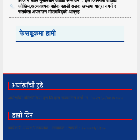
आज र भोलि मुसलधारे वर्षाको सम्भावना : ३७ जिल्लामा बाढीको
१.
जोखिम,अत्यावश्यक बाहेक पहाडी सडक खण्डमा यात्रा नगर्न र
सतर्कता अपनाउन मौसमविद्काे आग्रह
फेसबूकमा हामी
अर्घाखाँची टुडे
अर्घाखाँची मल्टिमिडिया प्रा.लि द्वारा सञ्चालित दर्ता नं. १७२१६८/०७४/०७५
हाम्रो टिम
कार्यकारी अध्यक्ष/सञ्चालक : सम्पादक : सम्पर्क : ९८५७०६६३५८