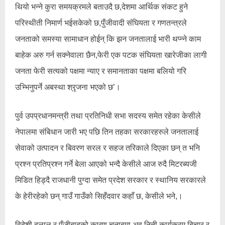
थियो भन्ने कुरा समयक्रमले बताउदै छ,देशमा आर्थिक संकट हुने
परिस्थीती निमार्ण भईसकेको छ,पुँजीवादी संंघियता र गणतन्त्रले
जनताको समस्या सामाधान होईन् कि झन जनतालाई भारी थप्न्ने काम
बाहेक अरु गर्न सक्नेवाला छैन,फेरी एक पटक संघियता खारेजीका लागी
जनता फेरी सत्यको पक्षमा न्याए र समानताका पक्षमा बलियो गरि
उभ्भिनुपर्ने अबस्था श्रृजना भएको छ’।
पुर्व उपप्रधानमन्त्री तथा प्रतिनिधी सभा सदस्य समेत रहेका केसीले
नेपालमा संबिधान जारी भए पछि तिन तहका सरकारहरुले जनतालाई
सेवाको उत्पादन र बिवरण सरल र सहज तरिकाले दिएका छन् त भनि
प्रश्न प्रतिप्रश्न गर्ने बेला आएको भन्दै केसीले आज रुदै मिटरब्यजी
मिडित हिड्दै राजधानी पुग्दा समेत प्रदेश सरकार र स्थानिय सरकारले
के हेरीरहेको छन् गाउँ गाउँको सिहँदवार कहाँ छ, केसीले भने,।
विदेशी दलाल र पुँजीबादको कारण चुनाबमा अव निती कार्यक्रम बिचार र