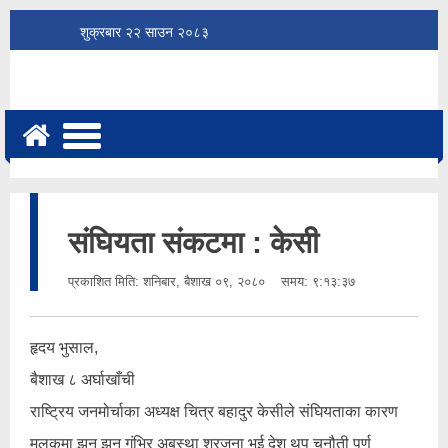
शुक्रबार
२२
साउन
२०८३
संघियता संकटमा : केसी
प्रकाशित मिति:
शनिबार, बैशाख ०९, २०८०
समय: ९:१३:३७
हृदय भुसाल,
बैशाख ८ अर्घाखाँची
राष्ट्रिय जनमोर्चाका अध्यक्ष चित्र बहादुर केसीले संघियताका कारण
मुलुकमा झन झन गंभिर अबस्था श्रृजना भई देश थप चुनौती पुर्ण