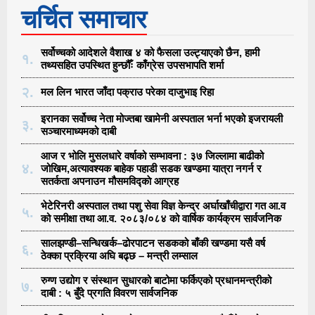
चर्चित समाचार
सर्वोच्चको आदेशले वैशाख ४ को फैसला उल्ट्याएको छैन, हामी
१.
तथ्यसहित उपस्थित हुन्छौँः काँग्रेस उपसभापति शर्मा
२.
मल लिन भारत जाँदा पक्राउ परेका दाजुभाइ रिहा
इरानका सर्वोच्च नेता मोज्तबा खामेनी अस्पताल भर्ना भएको इजरायली
३.
सञ्चारमाध्यमको दाबी
आज र भोलि मुसलधारे वर्षाको सम्भावना : ३७ जिल्लामा बाढीको
४.
जोखिम,अत्यावश्यक बाहेक पहाडी सडक खण्डमा यात्रा नगर्न र
सतर्कता अपनाउन मौसमविद्काे आग्रह
भेटेरिनरी अस्पताल तथा पशु सेवा विज्ञ केन्द्र अर्घाखाँचीद्वारा गत आ.व
५.
को समीक्षा तथा आ.व. २०८३/०८४ को वार्षिक कार्यक्रम सार्वजनिक
सालझण्डी–सन्धिखर्क–ढोरपाटन सडकको बाँकी खण्डमा यसै वर्ष
६.
ठेक्का प्रक्रिया अघि बढ्छ – मन्त्री लम्साल
रुग्ण उद्योग र संस्थान सुधारको बाटोमा फर्किएको प्रधानमन्त्रीको
७.
दाबी : ५ बुँदे प्रगति विवरण सार्वजनिक