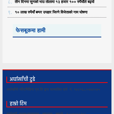
८.
तीन दिनमा सुनको भाउ तोलामा १३ हजार १०० रुपैयाँले बढ्यो
९.
१० लाख रुपैयाँ बम्पर उपहार जित्ने विजेताको नाम घोषणा
फेसबूकमा हामी
अर्घाखाँची टुडे
अर्घाखाँची मल्टिमिडिया प्रा.लि द्वारा सञ्चालित दर्ता नं. १७२१६८/०७४/०७५
हाम्रो टिम
कार्यकारी अध्यक्ष/सञ्चालक : सम्पादक : सम्पर्क : ९८५७०६६३५८