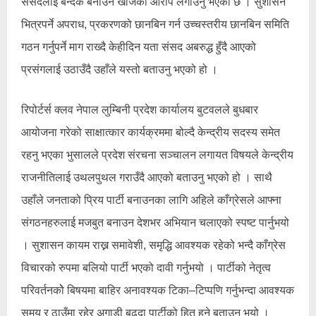
संसदलाई बन्दक बनाउन खोजेको आरोप लगाउनु भएको छ । सुशासन
भित्रपर्ने अपराध, प्रकरणको छानबिन गर्न उच्चस्तरीय छानबिन समिति
गठन गर्नुपर्ने माग राख्दै केहीदिन यता संसद अबरुद्ध हुँदै आएको
प्रसंगलाई उठाउँदै उहाँले यस्तो बताउनु भएको हो ।
रिपोर्टर्स क्लव नेपाल लुम्बिनी प्रदेश कार्यालय बुटवलले बुधबार
आयोजना गरेको साक्षात्कार कार्यक्रममा बोल्दै केन्द्रीय सदस्य समेत
रहनु भएका भुसालले प्रदेश संरचना सञ्चालन लगायत विषयले केन्द्रीय
राजनीतिलाई उथलपुथल गराउँदै आएको बताउनु भएको हो । साथै
उहाँले जनताको प्रिय पार्टी बनाउनका लागि अहिले काँग्रेसले आफ्ना
संगठनहरुलाई मजबुत बनाउन देशभर अभियान चलाएको स्पष्ट पार्नुभयो
। सुशासन कायम राख्न समावेशी, समृद्धि आवश्यक रहेको भन्दै काँग्रेस
विचारको रुपमा बलियो पार्टी भएको दावी गर्नुभयो । पार्टीको नेतृत्व
परिवर्तनकोे बिषयमा बाहिर अनावश्यक टिका–टिप्पणि गर्नुभन्दा आवश्यक
समय र ठाउँमा रहेर अगाडी बढ्दा पार्टीको हित हुने बताउनु भयो ।