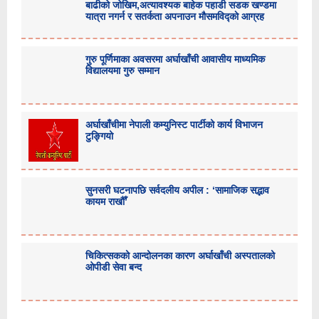
बाढीको जोखिम,अत्यावश्यक बाहेक पहाडी सडक खण्डमा
यात्रा नगर्न र सतर्कता अपनाउन मौसमविद्काे आग्रह
गुरु पूर्णिमाका अवसरमा अर्घाखाँची आवासीय माध्यमिक
विद्यालयमा गुरु सम्मान
अर्घाखाँचीमा नेपाली कम्युनिस्ट पार्टीको कार्य विभाजन
टुङ्गियो
सुनसरी घटनापछि सर्वदलीय अपील : ‘सामाजिक सद्भाव
कायम राखौँ’
चिकित्सकको आन्दोलनका कारण अर्घाखाँची अस्पतालको
ओपीडी सेवा बन्द