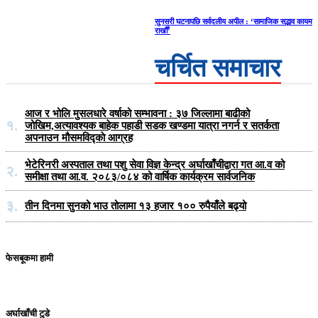
सुनसरी घटनापछि सर्वदलीय अपील : ‘सामाजिक सद्भाव कायम
राखौँ’
चर्चित समाचार
आज र भोलि मुसलधारे वर्षाको सम्भावना : ३७ जिल्लामा बाढीको
१.
जोखिम,अत्यावश्यक बाहेक पहाडी सडक खण्डमा यात्रा नगर्न र सतर्कता
अपनाउन मौसमविद्काे आग्रह
भेटेरिनरी अस्पताल तथा पशु सेवा विज्ञ केन्द्र अर्घाखाँचीद्वारा गत आ.व को
२.
समीक्षा तथा आ.व. २०८३/०८४ को वार्षिक कार्यक्रम सार्वजनिक
३.
तीन दिनमा सुनको भाउ तोलामा १३ हजार १०० रुपैयाँले बढ्यो
फेसबूकमा हामी
अर्घाखाँची टुडे