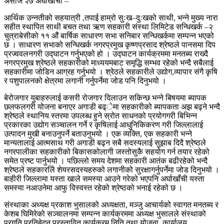
असोज २७ अर्घाखाँची –
आर्थिक उन्नतीको सहयात्री ,तपाई हाम्रो सुःख–दुःखको साथी, भन्ने मुख्य नारा
सहीत स्थापित साथी बचत तथा ऋण सहकारी संस्था लिमिटेड सन्धिखर्क –२
चुत्राबेसीको ११ औं बार्षिक साधारण सभा सनिबार सन्धिखर्कमा सम्पन्न भएको
छ । साधारण सभाको सन्धिखर्क नगरप्रमुख कृष्णप्रसाद श्रेष्ठले पानसमा दिप
प्रज्ववलनगरी उद्घाटन गर्नुभएको हो । उद्घाटन कार्यक्रममा मनतब्य राख्दै
नगरप्रमुख श्रेष्ठले सहकारीको माध्ययमबाट समृद्धि सम्भव रहेको भन्दै सबैलाई
सहकारीमा जोडिन आग्रह गर्नुभयो । श्रेठले सहकारीले उद्योग,व्यापार संगै कृषि
र पशुपालनको क्षेत्रमा लगानी गर्नुपर्नेमा जोड पनि दिनुभयो ।
बेरोजगार युबाहरुलाई कसरी रोजगार दिलाउन सकिन्छ भन्ने बिषयमा ब्यापक
छलफलगरी योजना बनाएर अगाडी बढ्ेमा सहकारीको ब्यापकता अझ बढ्ने भन्दै
श्रेष्ठले स्थानिय स्तरमा उपलब्ध हुने स्रोत साधनको प्रयोगगरी बिभिन्न
प्रकारका उद्योग सञ्चालन गर्ने र कृषिलाई आधुनिकिकरण गरी जिल्लालाई
उत्पादन मुखी बनाउनुपर्ने बताउनुभयो । एक व्यक्ति, एक सहकारी भन्ने
मान्यतालाई आत्मसाथ गरी अगाडी बढ्न सबै सदस्यलाई सुझाब दिदै श्रेष्ठले
नगरपालीका सहकारीको बिकासकोलागी जस्तोसुकै सहयोग गर्न तयार रहेको
समेत प्रष्ट पार्नुभयो । पछिल्लो समय देशमा सहकारी आतंक बढीरहेको भन्दै
श्रेष्ठले सहकारलिे शेयरसदस्यहरुको लगानीको सुरक्षागर्नुपर्नेमा जोड दिनुभयो ।
बाहीरी जिल्लामा यस्ता खाले समस्या आउने गरेको भएपनि अर्घाखाँची यस्ता
समस्या नआउनेमा आफु विस्वस्त रहेको श्रेष्ठको भनाई रहेको छ ।
संस्थाका अध्यक्ष प्रकाश भुसालको अध्यक्षता, मञ्जु आचार्यको स्वागत मनतब्य र
केशब घिमिरेको सञ्चालनमा सम्पन्न कार्यक्रममा अध्यक्ष भुसालले संस्थाको
प्रगति प्रतिबेदन,प्रस्तावित कार्यक्रम निति तथा योजना, कार्यालय