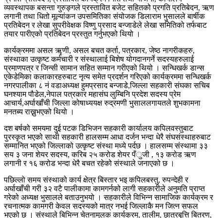
व्यवस्थापक बसन्ता गुरुङ्गले प्रस्तावित बजेट सहितको प्रगति प्रतिबेदन, ऋण
लगानी तथा धितो मूल्यांकन उपसमितिका संयोजक डिलाराम भुसालले बार्षीक
प्रतिबेदन र लेखा सुपरीवेक्षक विष्णु प्रसाद बन्जाडेले लेखा समितिको तर्फबाट
तयार पारीएको प्रतिबेदन प्रस्तुत गर्नुभएको थियो ।
कार्यक्रममा असल ऋृणी, असल बचत कर्ता, पत्रकार, जेष्ठ नागरीकहरु,
संस्थाका उत्कृष्ट कर्मचारी र संस्थालाई बिशेष योगदानगर्ने सदस्यहरुलाई
प्रमाणपत्र र जिन्सी सामान सहित सम्मान गरीएको थियो । सन्धिखर्क डान्स
एकेडेमिका कलाकारहरुबाट नृत्य समेत प्रदर्शन गरिएको कार्यक्रममा सन्धिखर्क
नगरपालीका ८ नं वडाअध्यक्ष हुमप्रसाद बन्जाडे,जिल्ला सहकारी संघका सचिब
घनश्याम पौडेल,नेपाल पत्रकार महासंघ लुम्बिनि प्रदेश सदस्य प्रेम
आचार्य,अर्घाखाँची जिल्ला कोषाध्ययक्ष रुद्रमणी भुसाललगायतले शुभकामना
मनतब्य राख्नुभएको थियो ।
दश बर्षको समयमा दुई पटक डिभिजन सहकारी कार्यालय कपिलवस्तुबाट
पुरस्कृत भएको साथी सहकारी हालसम्म आधा दर्जन भन्दा धेरै संघसंस्थाहरुबाट
सम्मानित भएको जिल्लाको उत्कृष्ट संस्था मध्ये पर्दछ । हालसम्म संस्थामा ३३
सय ३ जना शेयर सदस्य, करिब २५ करोड शेयर पँुजी , १३ करोड ऋण
लगानी र १६ करोड भन्दा धेरै बचत रहेको संस्थाले जनाएको छ ।
पछिल्लो समय संस्थाको कार्य क्षेत्र बिस्तार भइ कपिलबस्तु, रुपन्देही र
अर्घाखाँची गरी ३२ वटै पालीकामा कामगर्नको लागी सहकारीले अनुमति प्राप्त
गरेको अध्यक्ष भुसालले बताउनुभयो । सहकारीले विभिन्न सामाजिक कार्यक्रम र
रचनात्मक कामगरी केवल सदस्यको मात्र नभई जिल्लाकै मन जित्न सफल
भएको छ । संस्थाले बिभिन्न चेतनामुलक कार्यक्रम, तालीम, छात्रबृत्ति बितरण,