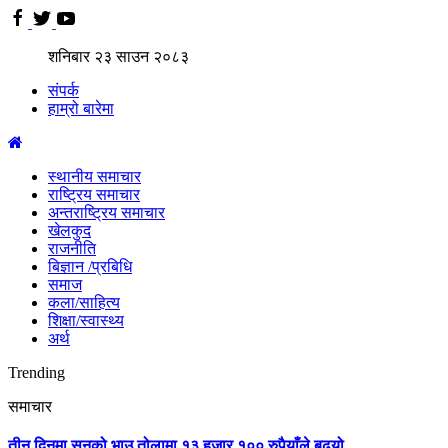
शनिबार
२३
साउन
२०८३
संपर्क
हाम्रो बारेमा
स्थानीय समाचार
राष्ट्रिय समाचार
अन्तराष्ट्रिय समाचार
खेलकुद
राजनीति
बिज्ञान /प्रबिधि
समाज
कला/साहित्य
शिक्षा/स्वास्थ्य
अर्थ
Trending
समाचार
तीन दिनमा सुनको भाउ तोलामा १३ हजार १०० रुपैयाँले बढ्यो