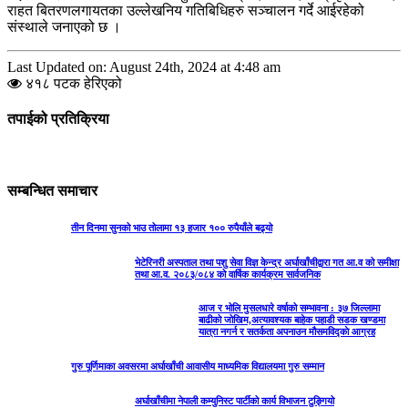
राहत बितरणलगायतका उल्लेखनिय गतिबिधिहरु सञ्चालन गर्दे आईरहेको
संस्थाले जनाएको छ ।
Last Updated on: August 24th, 2024 at 4:48 am
४१८ पटक हेरिएको
तपाईको प्रतिक्रिया
सम्बन्धित समाचार
तीन दिनमा सुनको भाउ तोलामा १३ हजार १०० रुपैयाँले बढ्यो
भेटेरिनरी अस्पताल तथा पशु सेवा विज्ञ केन्द्र अर्घाखाँचीद्वारा गत आ.व को समीक्षा
तथा आ.व. २०८३/०८४ को वार्षिक कार्यक्रम सार्वजनिक
आज र भोलि मुसलधारे वर्षाको सम्भावना : ३७ जिल्लामा
बाढीको जोखिम,अत्यावश्यक बाहेक पहाडी सडक खण्डमा
यात्रा नगर्न र सतर्कता अपनाउन मौसमविद्काे आग्रह
गुरु पूर्णिमाका अवसरमा अर्घाखाँची आवासीय माध्यमिक विद्यालयमा गुरु सम्मान
अर्घाखाँचीमा नेपाली कम्युनिस्ट पार्टीको कार्य विभाजन टुङ्गियो