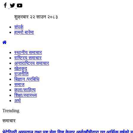
शुक्रबार
२२
साउन
२०८३
संपर्क
हाम्रो बारेमा
स्थानीय समाचार
राष्ट्रिय समाचार
अन्तराष्ट्रिय समाचार
खेलकुद
राजनीति
बिज्ञान /प्रबिधि
समाज
कला/साहित्य
शिक्षा/स्वास्थ्य
अर्थ
Trending
समाचार
भेटेरिनरी अस्पताल तथा पशु सेवा विज्ञ केन्द्र अर्घाखाँचीद्वारा गत आर्थिक वर्