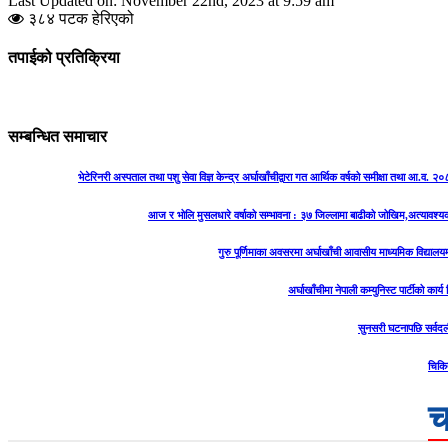
Last Updated on: November 22nd, 2023 at 9:59 am
३८४ पटक हेरिएको
तपाईको प्रतिक्रिया
सम्बन्धित समाचार
भेटेरिनरी अस्पताल तथा पशु सेवा विज्ञ केन्द्र अर्घाखाँचीद्वारा गत आर्थिक वर्षको समीक्षा तथा आ.व. 
आज र भोलि मुसलधारे वर्षाको सम्भावना : ३७ जिल्लामा बाढीको जोखिम,अत्यावश्
गुरु पूर्णिमाका अवसरमा अर्घाखाँची आवासीय माध्यमिक विद्यालयम
अर्घाखाँचीमा नेपाली कम्युनिस्ट पार्टीको कार्
सुनसरी घटनापछि सर्वदल
चिकि
च