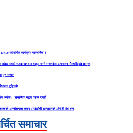
२०८३/०८४ को वार्षिक कार्यक्रम सार्वजनिक ।
यक बाहेक पहाडी सडक खण्डमा यात्रा नगर्न र सतर्कता अपनाउन मौसमविद्काे आग्रह
ा गुरु सम्मान
य विभाजन टुङ्गियो
ीय अपील : ‘सामाजिक सद्भाव कायम राखौँ’
त्सकको आन्दोलनका कारण अर्घाखाँची अस्पतालको ओपीडी सेवा बन्द
र्चित समाचार