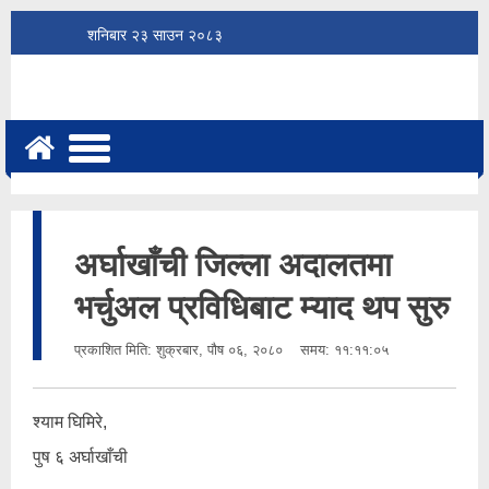
शनिबार
२३
साउन
२०८३
अर्घाखाँची जिल्ला अदालतमा
भर्चुअल प्रविधिबाट म्याद थप सुरु
प्रकाशित मिति:
शुक्रबार, पौष ०६, २०८०
समय: ११:११:०५
श्याम घिमिरे,
पुष ६ अर्घाखाँची