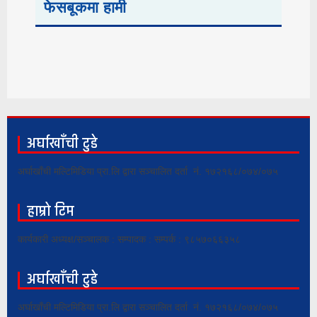
फेसबूकमा हामी
अर्घाखाँची टुडे
अर्घाखाँची मल्टिमिडिया प्रा.लि द्वारा सञ्चालित दर्ता नं. १७२१६८/०७४/०७५
हाम्रो टिम
कार्यकारी अध्यक्ष/सञ्चालक : सम्पादक : सम्पर्क : ९८५७०६६३५८
अर्घाखाँची टुडे
अर्घाखाँची मल्टिमिडिया प्रा.लि द्वारा सञ्चालित दर्ता नं. १७२१६८/०७४/०७५