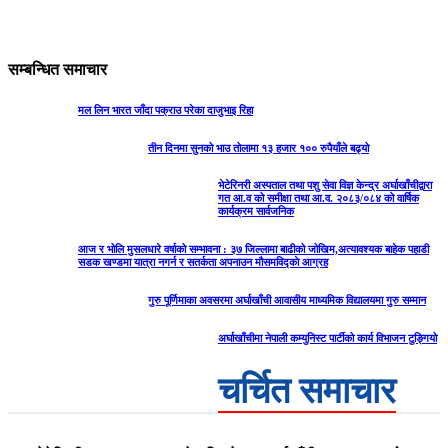
सम्बन्धित समाचार
मल लिन भारत जाँदा पक्राउ परेका दाजुभाइ रिहा
तीन दिनमा सुनको भाउ तोलामा १३ हजार १०० रुपैयाँले बढ्यो
भेटेरिनरी अस्पताल तथा पशु सेवा विज्ञ केन्द्र अर्घाखाँचीद्वारा
गत आ.व को समीक्षा तथा आ.व. २०८३/०८४ को वार्षिक
कार्यक्रम सार्वजनिक
आज र भोलि मुसलधारे वर्षाको सम्भावना : ३७ जिल्लामा बाढीको जोखिम,अत्यावश्यक बाहेक पहाडी
सडक खण्डमा यात्रा नगर्न र सतर्कता अपनाउन मौसमविद्काे आग्रह
गुरु पूर्णिमाका अवसरमा अर्घाखाँची आवासीय माध्यमिक विद्यालयमा गुरु सम्मान
अर्घाखाँचीमा नेपाली कम्युनिस्ट पार्टीको कार्य विभाजन टुङ्गियो
चर्चित समाचार