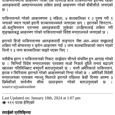
पाकिस्तानमाथि आक्रमण गरेको एक दिनपछि आज पाकिस्तानले इरानमा रहेका
आतङ्कवादी आश्रयस्थलमा लक्षित हवाई आक्रमण गरेको बीबीसीले जनाएको
छ ।
पाकिस्तानले गरेको आक्रमणमा ३ महिला, ४ बालबालिका र २ पुरुष गरी ९
जनाको ज्यान गएको इरानी सञ्चारमाध्यमले जनाएका छन् । इरानको सिस्टान–
ओ–बलुचिस्तान प्रान्तमा आतङ्कवादी लुकेका ठाउँहरूलाई लक्षित गरी
शृङ्खलाबद्ध आक्रमण गरेको पाकिस्तानको विदेश मन्त्रालयले जनाएको छ ।
इरानले हिजो पाकिस्तानमा आतङ्कवादी सङ्गठन जैश अल–अदल समूहलाई
लक्षित गरी क्षेप्यास्त्र र ड्रोन आक्रमण गर्दा २ जना बालबालिकाको ज्यान गएको
थियो र ३ जना बालबालिका घाइते भएका थिए ।
यसैबीच इरान र पाकिस्तानको निकट साझेदार चीनले संयमित हुन आग्रह गरेको
छ । चिनियाँ विदेश मन्त्रालयका प्रवक्ता माओ निङले दुवैले तनाव बढाउने
खालका गतिविधिबाट बच्नुपर्ने बताउनुभएको छ । यस्तै अमेरिकाले पाकिस्तान,
इराक र सिरियामा इरानले गरेको आक्रमणको निन्दा गरेको छ । अमेरिकी विदेशी
मन्त्रालयका प्रवक्ता म्याथ्यु मिलरले इरानले पछिल्ला केही दिनमा आफ्ना ३
छिमेकीको सार्वभौम सीमा उल्लङ्घन गरेको बताउनुभएको छ ।
source:ujyaaloonline
Last Updated on: January 18th, 2024 at 1:07 pm
१९९ पटक हेरिएको
तपाईको प्रतिक्रिया