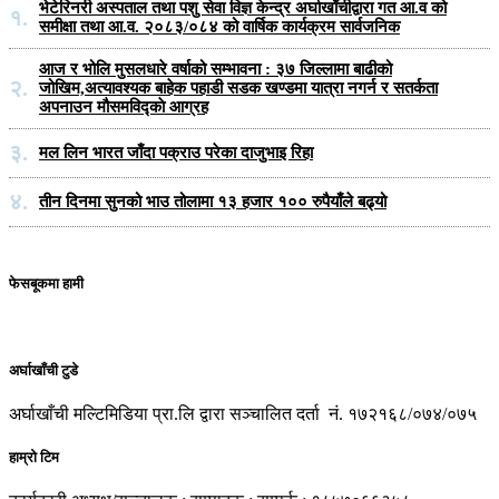
भेटेरिनरी अस्पताल तथा पशु सेवा विज्ञ केन्द्र अर्घाखाँचीद्वारा गत आ.व को
१.
समीक्षा तथा आ.व. २०८३/०८४ को वार्षिक कार्यक्रम सार्वजनिक
आज र भोलि मुसलधारे वर्षाको सम्भावना : ३७ जिल्लामा बाढीको
२.
जोखिम,अत्यावश्यक बाहेक पहाडी सडक खण्डमा यात्रा नगर्न र सतर्कता
अपनाउन मौसमविद्काे आग्रह
३.
मल लिन भारत जाँदा पक्राउ परेका दाजुभाइ रिहा
४.
तीन दिनमा सुनको भाउ तोलामा १३ हजार १०० रुपैयाँले बढ्यो
फेसबूकमा हामी
अर्घाखाँची टुडे
अर्घाखाँची मल्टिमिडिया प्रा.लि द्वारा सञ्चालित दर्ता नं. १७२१६८/०७४/०७५
हाम्रो टिम