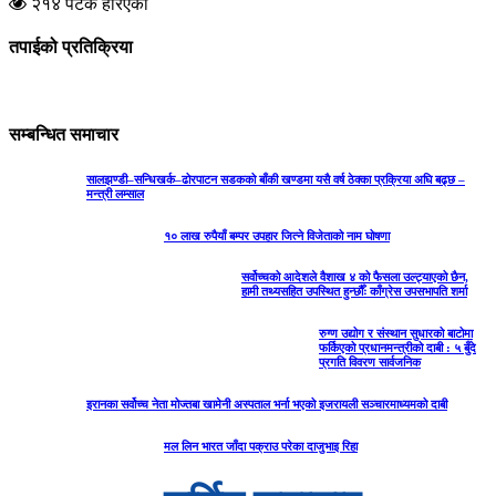
२१४ पटक हेरिएको
तपाईको प्रतिक्रिया
सम्बन्धित समाचार
सालझण्डी–सन्धिखर्क–ढोरपाटन सडकको बाँकी खण्डमा यसै वर्ष ठेक्का प्रक्रिया अघि बढ्छ –
मन्त्री लम्साल
१० लाख रुपैयाँ बम्पर उपहार जित्ने विजेताको नाम घोषणा
सर्वोच्चको आदेशले वैशाख ४ को फैसला उल्ट्याएको छैन,
हामी तथ्यसहित उपस्थित हुन्छौँः काँग्रेस उपसभापति शर्मा
रुग्ण उद्योग र संस्थान सुधारको बाटोमा
फर्किएको प्रधानमन्त्रीको दाबी : ५ बुँदे
प्रगति विवरण सार्वजनिक
इरानका सर्वोच्च नेता मोज्तबा खामेनी अस्पताल भर्ना भएको इजरायली सञ्चारमाध्यमको दाबी
मल लिन भारत जाँदा पक्राउ परेका दाजुभाइ रिहा