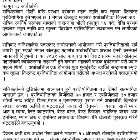
श्याम घिमिरे,
फागुन १३ अर्घाखाँची
सन्धिखर्कमा भोली देखि प्रथम प्रकाश महत स्मृति कप खुल्ला क्रिकेट
प्रतियोगिता हुने भएको छ । नेपाल खेलकुद महासंघ अर्घाखाँचीका जिल्ला सह–
सचिव स्वर्गिय प्रकाश महतको सम्झनामा भोली (फागुन १४ गते) देखि प्रथम
प्रकाश महत स्मृति कप खुल्ला क्रिकेट प्रतियोगिता सञ्चालन गर्न लागीएको
आयोजकले जनाएको छ ।
सनिवार सन्धिखर्कमा पत्रकार सम्मेलनको आयोजना गरी प्रतियोगिताको सबै
तयारी पुरा भएको नेपाल खेलकुद महासंघ अर्घाखाँचीका अध्यक्ष हेनरी बस्नेतले
जानकारी दिनुभयो । गत २०७९ साल फागुन ७ गते विराटनगरमा भएको खेलकुद
महासंघको कार्यक्रममा सहभागी हुने क्रममा महतको सडक दुर्घटनामा परी ज्यान
गएको थियो । अर्घाखाँचीले एक होनहार युवा गुमाईरहँदा उहाँको सम्झनामा स्मृति
कप खुल्ला क्रिकेट प्रतियोगिता आयोजना गरीएको अध्यक्ष बस्नेतले बताउनुभयो
।
सन्धिखर्कको टुडिखेलमा सञ्चालन हुने प्रतियोगितामा १३ टिमले सहभागिता
जनाउने छन् । प्रतियोगिताको बिजेताले ५० हजार र उपबिजेताले ३० हजार
रुपैयाँ नगद सहित शिल्ड,मेडल र प्रमाणपत्र प्राप्त गर्ने अर्घाखाँची क्रिकेट
संघका अध्यक्ष ऋषिकेश भट्टराईले जानकारी दिनुभयो । यसका साथै म्यान
अफ द म्याच, बेस्ट ब्याट्समेन, बेस्ट बलर, बेस्ट फिल्डर, राईजिङ प्लेयर अफ
टुर्नामेन्ट, म्यान अफ द टुर्नामेन्ट लगायतका विधामा पनि खेलाडी पुरस्कृत गरिने
भट्टराईले बताउनुभयो ।
डिउस कपी बल अर्थात सिम बलले म्याटमा १५ ओभरको खेलाईने प्रतियोगिता
नकआउट चरणमा हुने छ । खेलमा रुपन्देहीबाट मान्यताप्राप्त अम्पायरहरु आउने