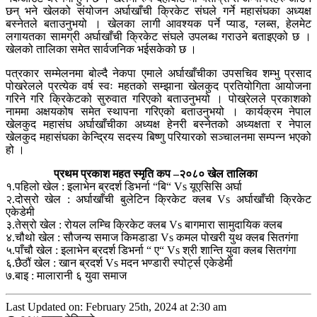
छन् भने खेलको संयोजन अर्घाखाँची क्रिकेट संघले गर्ने महासंघका अध्यक्ष
बस्नेतले बताउनुभयो । खेलका लागी आवश्यक पर्ने प्याड, ग्लब्स, हेलमेट
लगायतका सामग्री अर्घाखाँची क्रिकेट संघले उपलब्ध गराउने बताइएको छ ।
खेलको तालिका समेत सार्वजनिक भईसकेको छ ।
पत्रकार सम्मेलनमा बोल्दै नेकपा एमाले अर्घाखाँचीका उपसचिव शम्भु प्रसाद
पोखरेलले प्रत्येक वर्ष स्वः महतको सम्झाना खेलकुद प्रतियोगिता आयोजना
गरिने गरि क्रिकेटको सुरुवात गरिएको बताउनुभयो । पोख्रेलले प्रकाशको
नाममा अक्षयकोष समेत स्थापना गरिएको बताउनुभयो । कार्यक्रम नेपाल
खेलकुद महासंघ अर्घाखाँचीका अध्यक्ष हेनरी बस्नेतको अध्यक्षता र नेपाल
खेलकुद महासंघका केन्द्रिय सदस्य बिष्णु परियारको सञ्चालनमा सम्पन्न भएको
हो ।
प्रथम प्रकाश महत स्मृति कप –२०८० खेल तालिका
१.पहिलो खेल : इलाभेन ब्रदर्श डिभर्ना “बि“ Vs यूएसिसि अर्घा
२.दोस्रो खेल : अर्घाखाँची बुलेटिन क्रिकेट क्लब Vs अर्घाखाँची क्रिकेट
एकेडेमी
३.तेस्रो खेल : रोयल लम्चि क्रिकेट क्लब Vs बागमारा सामुदायिक क्लब
४.चौथो खेल : सौजन्य समाज किमडाडा Vs कमल पोखरी युथ क्लब सितगंगा
५.पाँचौ खेल : इलाभेन ब्रदर्श डिभर्ना “ ए“ Vs श्री शान्ति युवा क्लब सितगंगा
६.छैठौं खेल : खान ब्रदर्श Vs मदन भण्डारी स्पोर्ट्स एकेडेमी
७.बाइ : मालारानी ६ युवा समाज
Last Updated on: February 25th, 2024 at 2:30 am