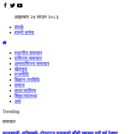
आइतबार
२४
साउन
२०८३
संपर्क
हाम्रो बारेमा
स्थानीय समाचार
राष्ट्रिय समाचार
अन्तराष्ट्रिय समाचार
खेलकुद
राजनीति
बिज्ञान /प्रबिधि
समाज
कला/साहित्य
शिक्षा/स्वास्थ्य
अर्थ
Trending
समाचार
सालझण्डी–सन्धिखर्क–ढोरपाटन सडकको बाँकी खण्डमा यसै वर्ष ठेक्का