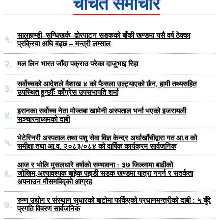
चर्चित समाचार
सालझण्डी–सन्धिखर्क–ढोरपाटन सडकको बाँकी खण्डमा यसै वर्ष ठेक्का
१.
प्रक्रिया अघि बढ्छ – मन्त्री लम्साल
२.
मल लिन भारत जाँदा पक्राउ परेका दाजुभाइ रिहा
सर्वोच्चको आदेशले वैशाख ४ को फैसला उल्ट्याएको छैन, हामी तथ्यसहित
३.
उपस्थित हुन्छौँः काँग्रेस उपसभापति शर्मा
इरानका सर्वोच्च नेता मोज्तबा खामेनी अस्पताल भर्ना भएको इजरायली
४.
सञ्चारमाध्यमको दाबी
भेटेरिनरी अस्पताल तथा पशु सेवा विज्ञ केन्द्र अर्घाखाँचीद्वारा गत आ.व को
५.
समीक्षा तथा आ.व. २०८३/०८४ को वार्षिक कार्यक्रम सार्वजनिक
आज र भोलि मुसलधारे वर्षाको सम्भावना : ३७ जिल्लामा बाढीको
६.
जोखिम,अत्यावश्यक बाहेक पहाडी सडक खण्डमा यात्रा नगर्न र सतर्कता
अपनाउन मौसमविद्काे आग्रह
रुग्ण उद्योग र संस्थान सुधारको बाटोमा फर्किएको प्रधानमन्त्रीको दाबी : ५ बुँदे
७.
प्रगति विवरण सार्वजनिक