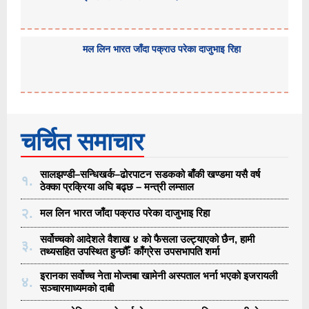
मल लिन भारत जाँदा पक्राउ परेका दाजुभाइ रिहा
चर्चित समाचार
सालझण्डी–सन्धिखर्क–ढोरपाटन सडकको बाँकी खण्डमा यसै वर्ष
१.
ठेक्का प्रक्रिया अघि बढ्छ – मन्त्री लम्साल
२.
मल लिन भारत जाँदा पक्राउ परेका दाजुभाइ रिहा
सर्वोच्चको आदेशले वैशाख ४ को फैसला उल्ट्याएको छैन, हामी
३.
तथ्यसहित उपस्थित हुन्छौँः काँग्रेस उपसभापति शर्मा
इरानका सर्वोच्च नेता मोज्तबा खामेनी अस्पताल भर्ना भएको इजरायली
४.
सञ्चारमाध्यमको दाबी