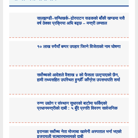
सालझण्डी–सन्धिखर्क–ढोरपाटन सडकको बाँकी खण्डमा यसै
वर्ष ठेक्का प्रक्रिया अघि बढ्छ – मन्त्री लम्साल
१० लाख रुपैयाँ बम्पर उपहार जित्ने विजेताको नाम घोषणा
सर्वोच्चको आदेशले वैशाख ४ को फैसला उल्ट्याएको छैन,
हामी तथ्यसहित उपस्थित हुन्छौँः काँग्रेस उपसभापति शर्मा
रुग्ण उद्योग र संस्थान सुधारको बाटोमा फर्किएको
प्रधानमन्त्रीको दाबी : ५ बुँदे प्रगति विवरण सार्वजनिक
इरानका सर्वोच्च नेता मोज्तबा खामेनी अस्पताल भर्ना भएको
इजरायली सञ्चारमाध्यमको दाबी