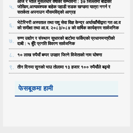
आज र भोलि मुसलधारे वर्षाको सम्भावना : ३७ जिल्लामा बाढीको
५.
जोखिम,अत्यावश्यक बाहेक पहाडी सडक खण्डमा यात्रा नगर्न र
सतर्कता अपनाउन मौसमविद्काे आग्रह
भेटेरिनरी अस्पताल तथा पशु सेवा विज्ञ केन्द्र अर्घाखाँचीद्वारा गत आ.व
६.
को समीक्षा तथा आ.व. २०८३/०८४ को वार्षिक कार्यक्रम सार्वजनिक
रुग्ण उद्योग र संस्थान सुधारको बाटोमा फर्किएको प्रधानमन्त्रीको
७.
दाबी : ५ बुँदे प्रगति विवरण सार्वजनिक
८.
१० लाख रुपैयाँ बम्पर उपहार जित्ने विजेताको नाम घोषणा
९.
तीन दिनमा सुनको भाउ तोलामा १३ हजार १०० रुपैयाँले बढ्यो
फेसबूकमा हामी