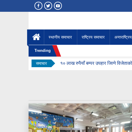
स्थानीय समाचार
राष्ट्रिय समाचार
अन्तराष्ट्रि
Trending
१० लाख रुपैयाँ बम्पर उपहार जित्ने विजेताक
समाचार
सर्वोच्चको आदेशले वैशाख ४ को फैसला उल्ट्य
रुग्ण उद्योग र संस्थान सुधारको बाटोमा फर्क
इरानका सर्वोच्च नेता मोज्तबा खामेनी अस्प
मल लिन भारत जाँदा पक्राउ परेका दाजुभाइ 
तीन दिनमा सुनको भाउ तोलामा १३ हजार १०० 