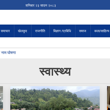
शनिबार
२३
साउन
२०८३
य समाचार
खेलकुद
राजनीति
बिज्ञान /प्रबिधि
समाज
कला/साहित्य
ो नाम घोषणा
ाएको छैन, हामी तथ्यसहित उपस्थित हुन्छौँः काँग्रेस उपसभापति शर्मा
िएको प्रधानमन्त्रीको दाबी : ५ बुँदे प्रगति विवरण सार्वजनिक
स्वास्थ्य
ताल भर्ना भएको इजरायली सञ्चारमाध्यमको दाबी
रिहा
रुपैयाँले बढ्यो