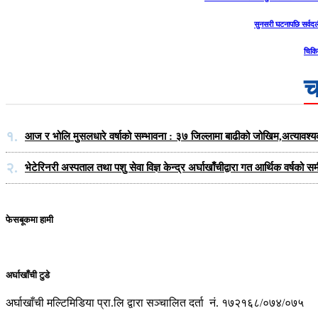
सुनसरी घटनापछि सर्वदल
चिकि
च
१.
आज र भोलि मुसलधारे वर्षाको सम्भावना : ३७ जिल्लामा बाढीको जोखिम,अत्यावश्
२.
भेटेरिनरी अस्पताल तथा पशु सेवा विज्ञ केन्द्र अर्घाखाँचीद्वारा गत आर्थिक वर्ष
फेसबूकमा हामी
अर्घाखाँची टुडे
अर्घाखाँची मल्टिमिडिया प्रा.लि द्वारा सञ्चालित दर्ता नं. १७२१६८/०७४/०७५