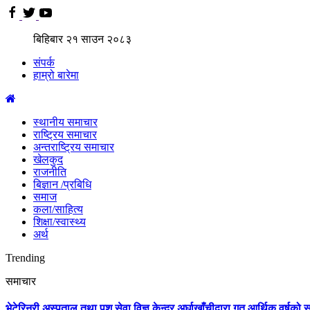
बिहिबार
२१
साउन
२०८३
संपर्क
हाम्रो बारेमा
स्थानीय समाचार
राष्ट्रिय समाचार
अन्तराष्ट्रिय समाचार
खेलकुद
राजनीति
बिज्ञान /प्रबिधि
समाज
कला/साहित्य
शिक्षा/स्वास्थ्य
अर्थ
Trending
समाचार
भेटेरिनरी अस्पताल तथा पशु सेवा विज्ञ केन्द्र अर्घाखाँचीद्वारा गत आर्थिक वर्