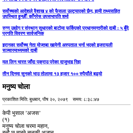
सर्वोच्चको आदेशले वैशाख ४ को फैसला उल्ट्याएको छैन, हामी तथ्यसहित
उपस्थित हुन्छौँः काँग्रेस उपसभापति शर्मा
रुग्ण उद्योग र संस्थान सुधारको बाटोमा फर्किएको प्रधानमन्त्रीको दाबी : ५ बुँदे
प्रगति विवरण सार्वजनिक
इरानका सर्वोच्च नेता मोज्तबा खामेनी अस्पताल भर्ना भएको इजरायली
सञ्चारमाध्यमको दाबी
मल लिन भारत जाँदा पक्राउ परेका दाजुभाइ रिहा
तीन दिनमा सुनको भाउ तोलामा १३ हजार १०० रुपैयाँले बढ्यो
मनुष्य चोला
प्रकाशित मिति:
बुधबार, पौष २०, २०७९
समय: ८:३८:४७
केपी भुसाल ’अजस’
(१)
मनुष्य चोला चरमा महान,
बन्दै छ मान्छे सनकी अजान,