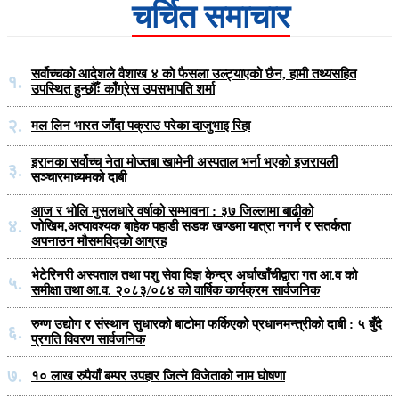
चर्चित समाचार
सर्वोच्चको आदेशले वैशाख ४ को फैसला उल्ट्याएको छैन, हामी तथ्यसहित
१.
उपस्थित हुन्छौँः काँग्रेस उपसभापति शर्मा
२.
मल लिन भारत जाँदा पक्राउ परेका दाजुभाइ रिहा
इरानका सर्वोच्च नेता मोज्तबा खामेनी अस्पताल भर्ना भएको इजरायली
३.
सञ्चारमाध्यमको दाबी
आज र भोलि मुसलधारे वर्षाको सम्भावना : ३७ जिल्लामा बाढीको
४.
जोखिम,अत्यावश्यक बाहेक पहाडी सडक खण्डमा यात्रा नगर्न र सतर्कता
अपनाउन मौसमविद्काे आग्रह
भेटेरिनरी अस्पताल तथा पशु सेवा विज्ञ केन्द्र अर्घाखाँचीद्वारा गत आ.व को
५.
समीक्षा तथा आ.व. २०८३/०८४ को वार्षिक कार्यक्रम सार्वजनिक
रुग्ण उद्योग र संस्थान सुधारको बाटोमा फर्किएको प्रधानमन्त्रीको दाबी : ५ बुँदे
६.
प्रगति विवरण सार्वजनिक
७.
१० लाख रुपैयाँ बम्पर उपहार जित्ने विजेताको नाम घोषणा