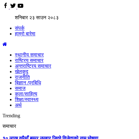
शनिबार
२३
साउन
२०८३
संपर्क
हाम्रो बारेमा
स्थानीय समाचार
राष्ट्रिय समाचार
अन्तराष्ट्रिय समाचार
खेलकुद
राजनीति
बिज्ञान /प्रबिधि
समाज
कला/साहित्य
शिक्षा/स्वास्थ्य
अर्थ
Trending
समाचार
१० लाख रुपैयाँ बम्पर उपहार जित्ने विजेताको नाम घोषणा