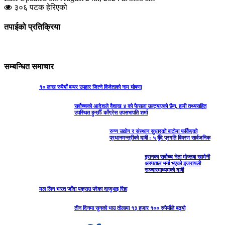
३०६ पटक हेरिएको
तपाईको प्रतिक्रिया
सम्बन्धित समाचार
१० लाख रुपैयाँ बम्पर उपहार जित्ने विजेताको नाम घोषणा
सर्वोच्चको आदेशले वैशाख ४ को फैसला उल्ट्याएको छैन, हामी तथ्यसहित
उपस्थित हुन्छौँः काँग्रेस उपसभापति शर्मा
रुग्ण उद्योग र संस्थान सुधारको बाटोमा फर्किएको
प्रधानमन्त्रीको दाबी : ५ बुँदे प्रगति विवरण सार्वजनिक
इरानका सर्वोच्च नेता मोज्तबा खामेनी
अस्पताल भर्ना भएको इजरायली
सञ्चारमाध्यमको दाबी
मल लिन भारत जाँदा पक्राउ परेका दाजुभाइ रिहा
तीन दिनमा सुनको भाउ तोलामा १३ हजार १०० रुपैयाँले बढ्यो