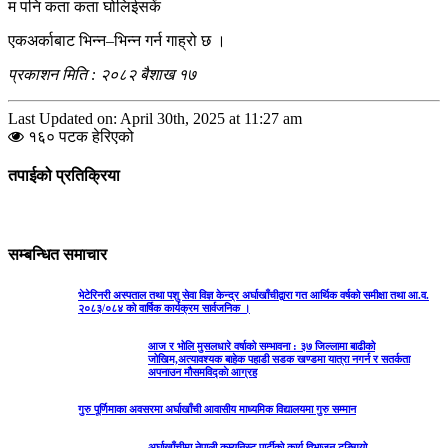
म पनि कता कता घोलिईसकें
एकअर्काबाट भिन्न–भिन्न गर्न गाह्रो छ ।
प्रकाशन मिति : २०८२ बैशाख १७
Last Updated on: April 30th, 2025 at 11:27 am
१६० पटक हेरिएको
तपाईको प्रतिक्रिया
सम्बन्धित समाचार
भेटेरिनरी अस्पताल तथा पशु सेवा विज्ञ केन्द्र अर्घाखाँचीद्वारा गत आर्थिक वर्षको समीक्षा तथा आ.व.
२०८३/०८४ को वार्षिक कार्यक्रम सार्वजनिक ।
आज र भोलि मुसलधारे वर्षाको सम्भावना : ३७ जिल्लामा बाढीको
जोखिम,अत्यावश्यक बाहेक पहाडी सडक खण्डमा यात्रा नगर्न र सतर्कता
अपनाउन मौसमविद्काे आग्रह
गुरु पूर्णिमाका अवसरमा अर्घाखाँची आवासीय माध्यमिक विद्यालयमा गुरु सम्मान
अर्घाखाँचीमा नेपाली कम्युनिस्ट पार्टीको कार्य विभाजन टुङ्गियो