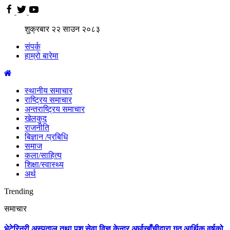
शुक्रबार
२२
साउन
२०८३
संपर्क
हाम्रो बारेमा
स्थानीय समाचार
राष्ट्रिय समाचार
अन्तराष्ट्रिय समाचार
खेलकुद
राजनीति
बिज्ञान /प्रबिधि
समाज
कला/साहित्य
शिक्षा/स्वास्थ्य
अर्थ
Trending
समाचार
भेटेरिनरी अस्पताल तथा पशु सेवा विज्ञ केन्द्र अर्घाखाँचीद्वारा गत आर्थिक वर्षको