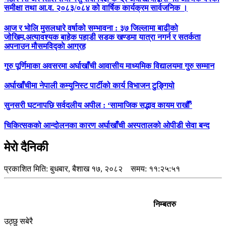
समीक्षा तथा आ.व. २०८३/०८४ को वार्षिक कार्यक्रम सार्वजनिक ।
आज र भोलि मुसलधारे वर्षाको सम्भावना : ३७ जिल्लामा बाढीको
जोखिम,अत्यावश्यक बाहेक पहाडी सडक खण्डमा यात्रा नगर्न र सतर्कता
अपनाउन मौसमविद्काे आग्रह
गुरु पूर्णिमाका अवसरमा अर्घाखाँची आवासीय माध्यमिक विद्यालयमा गुरु सम्मान
अर्घाखाँचीमा नेपाली कम्युनिस्ट पार्टीको कार्य विभाजन टुङ्गियो
सुनसरी घटनापछि सर्वदलीय अपील : ‘सामाजिक सद्भाव कायम राखौँ’
चिकित्सकको आन्दोलनका कारण अर्घाखाँची अस्पतालको ओपीडी सेवा बन्द
मेरो दैनिकी
प्रकाशित मिति:
बुधबार, बैशाख १७, २०८२
समय: ११:२५:५१
निम्बतरु
उठ्छु सबेरै