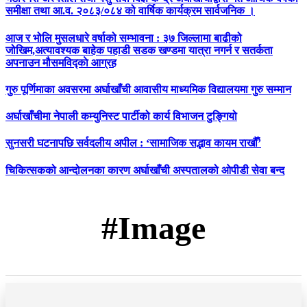
समीक्षा तथा आ.व. २०८३/०८४ को वार्षिक कार्यक्रम सार्वजनिक ।
आज र भोलि मुसलधारे वर्षाको सम्भावना : ३७ जिल्लामा बाढीको
जोखिम,अत्यावश्यक बाहेक पहाडी सडक खण्डमा यात्रा नगर्न र सतर्कता
अपनाउन मौसमविद्काे आग्रह
गुरु पूर्णिमाका अवसरमा अर्घाखाँची आवासीय माध्यमिक विद्यालयमा गुरु सम्मान
अर्घाखाँचीमा नेपाली कम्युनिस्ट पार्टीको कार्य विभाजन टुङ्गियो
सुनसरी घटनापछि सर्वदलीय अपील : ‘सामाजिक सद्भाव कायम राखौँ’
चिकित्सकको आन्दोलनका कारण अर्घाखाँची अस्पतालको ओपीडी सेवा बन्द
#Image