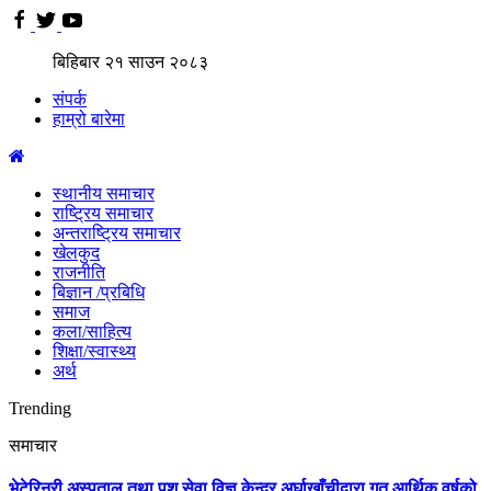
बिहिबार
२१
साउन
२०८३
संपर्क
हाम्रो बारेमा
स्थानीय समाचार
राष्ट्रिय समाचार
अन्तराष्ट्रिय समाचार
खेलकुद
राजनीति
बिज्ञान /प्रबिधि
समाज
कला/साहित्य
शिक्षा/स्वास्थ्य
अर्थ
Trending
समाचार
भेटेरिनरी अस्पताल तथा पशु सेवा विज्ञ केन्द्र अर्घाखाँचीद्वारा गत आर्थिक वर्षको