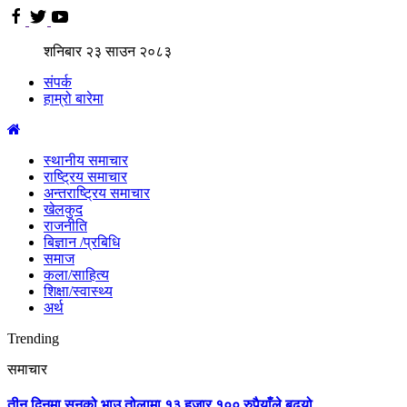
शनिबार
२३
साउन
२०८३
संपर्क
हाम्रो बारेमा
स्थानीय समाचार
राष्ट्रिय समाचार
अन्तराष्ट्रिय समाचार
खेलकुद
राजनीति
बिज्ञान /प्रबिधि
समाज
कला/साहित्य
शिक्षा/स्वास्थ्य
अर्थ
Trending
समाचार
तीन दिनमा सुनको भाउ तोलामा १३ हजार १०० रुपैयाँले बढ्यो