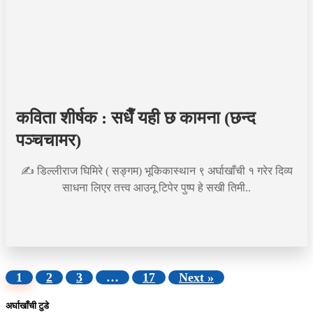
कविता शीर्षक : सधैँ यही छ कामना (छन्द
पञ्चचामर)
✍️ डिल्लीराज घिमिरे ( सङ्गम) भूकिकास्थान ९ अर्घाखाँची १ गरेर दिव्य
साधना लिएर तत्त्व आउनू टिपेर पुष्प हे सखी तिमी..
1
2
3
…
17
Next »
अर्घाखाँची टुडे