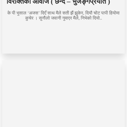
विरक्तिका आवाज ( छन्द – भुजङ्गप्रयात )
के पी भुसाल ‘अजस’ दिएँ साथ मैले सती झैं झुकेर, दियौ चोट पापी हियोमा
कुचेर । सुनौलो जवानी गुमाएर मैले, निभेको दियो..