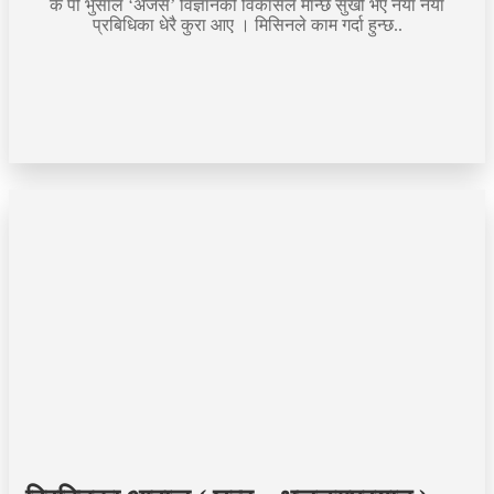
के पी भुसाल ‘अजस’ विज्ञानको विकासले मान्छे सुखी भए नयाँ नयाँ
प्रबिधिका धेरै कुरा आए । मिसिनले काम गर्दा हुन्छ..