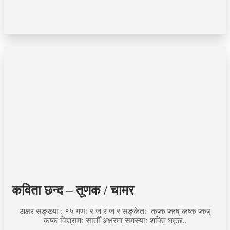
कविता छन्द – तूणक / चामर
अक्षर सङ्ख्या : १५ गणः र ज र ज र सङ्केतः कष्क ष्कष् कष्क ष्कष्
कष्क विश्रामः सातौँ अक्षरमा समस्याः शक्ति घट्छ..