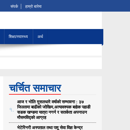
संपर्क
हाम्रो बारेमा
शिक्षा/स्वास्थ्य
अर्थ
 सार्वजनिक
र सतर्कता अपनाउन मौसमविद्काे आग्रह
चर्चित समाचार
आज र भोलि मुसलधारे वर्षाको सम्भावना : ३७
जिल्लामा बाढीको जोखिम,अत्यावश्यक बाहेक पहाडी
१.
सडक खण्डमा यात्रा नगर्न र सतर्कता अपनाउन
मौसमविद्काे आग्रह
भेटेरिनरी अस्पताल तथा पशु सेवा विज्ञ केन्द्र