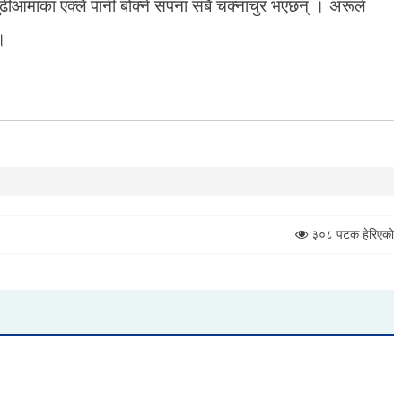
ढीआमाका एक्लै पानी बोक्ने सपना सबै चक्नाचुर भएछन् । अरूले
 ।
३०८ पटक हेरिएको