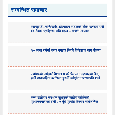
सम्बन्धित समाचार
सालझण्डी–सन्धिखर्क–ढोरपाटन सडकको बाँकी खण्डमा यसै
वर्ष ठेक्का प्रक्रिया अघि बढ्छ – मन्त्री लम्साल
१० लाख रुपैयाँ बम्पर उपहार जित्ने विजेताको नाम घोषणा
सर्वोच्चको आदेशले वैशाख ४ को फैसला उल्ट्याएको छैन,
हामी तथ्यसहित उपस्थित हुन्छौँः काँग्रेस उपसभापति शर्मा
रुग्ण उद्योग र संस्थान सुधारको बाटोमा फर्किएको
प्रधानमन्त्रीको दाबी : ५ बुँदे प्रगति विवरण सार्वजनिक