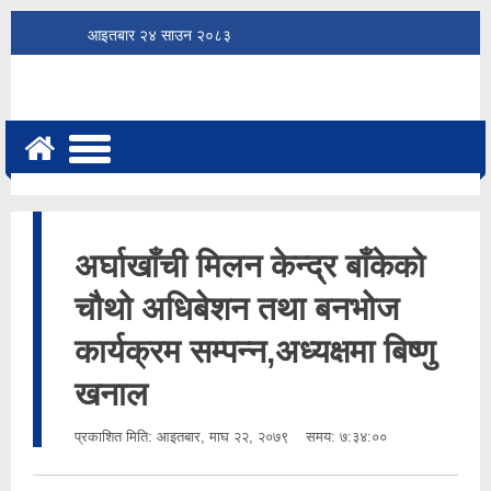
आइतबार
२४
साउन
२०८३
अर्घाखाँची मिलन केन्द्र बाँकेको
चौथो अधिबेशन तथा बनभोज
कार्यक्रम सम्पन्न,अध्यक्षमा बिष्णु
खनाल
प्रकाशित मिति:
आइतबार, माघ २२, २०७९
समय: ७:३४:००