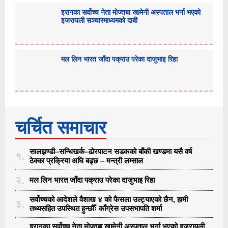
इरानका सर्वोच्च नेता मोज्तबा खामेनी अस्पताल भर्ना भएको
इजरायली सञ्चारमाध्यमको दाबी
मल लिन भारत जाँदा पक्राउ परेका दाजुभाइ रिहा
चर्चित समाचार
सालझण्डी–सन्धिखर्क–ढोरपाटन सडकको बाँकी खण्डमा यसै वर्ष
१.
ठेक्का प्रक्रिया अघि बढ्छ – मन्त्री लम्साल
२.
मल लिन भारत जाँदा पक्राउ परेका दाजुभाइ रिहा
सर्वोच्चको आदेशले वैशाख ४ को फैसला उल्ट्याएको छैन, हामी
३.
तथ्यसहित उपस्थित हुन्छौँः काँग्रेस उपसभापति शर्मा
इरानका सर्वोच्च नेता मोज्तबा खामेनी अस्पताल भर्ना भएको इजरायली