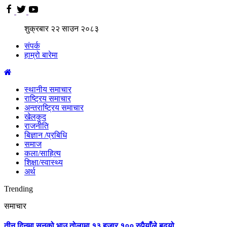
शुक्रबार
२२
साउन
२०८३
संपर्क
हाम्रो बारेमा
स्थानीय समाचार
राष्ट्रिय समाचार
अन्तराष्ट्रिय समाचार
खेलकुद
राजनीति
बिज्ञान /प्रबिधि
समाज
कला/साहित्य
शिक्षा/स्वास्थ्य
अर्थ
Trending
समाचार
तीन दिनमा सुनको भाउ तोलामा १३ हजार १०० रुपैयाँले बढ्यो