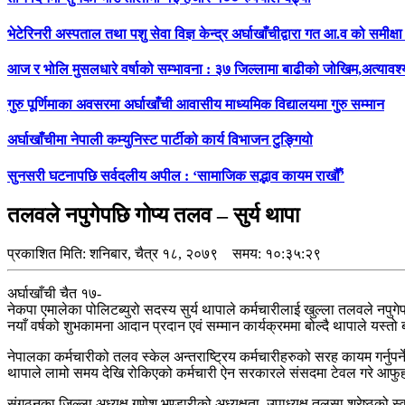
भेटेरिनरी अस्पताल तथा पशु सेवा विज्ञ केन्द्र अर्घाखाँचीद्वारा गत आ.व को समी
आज र भोलि मुसलधारे वर्षाको सम्भावना : ३७ जिल्लामा बाढीको जोखिम,अत्यावश
गुरु पूर्णिमाका अवसरमा अर्घाखाँची आवासीय माध्यमिक विद्यालयमा गुरु सम्मान
अर्घाखाँचीमा नेपाली कम्युनिस्ट पार्टीको कार्य विभाजन टुङ्गियो
सुनसरी घटनापछि सर्वदलीय अपील : ‘सामाजिक सद्भाव कायम राखौँ’
तलवले नपुगेपछि गोप्य तलव – सुर्य थापा
प्रकाशित मिति:
शनिबार, चैत्र १८, २०७९
समय: १०:३५:२९
अर्घाखाँची चैत १७-
नेकपा एमालेका पोलिटब्युरो सदस्य सुर्य थापाले कर्मचारीलाई खुल्ला तलवले नप
नयाँ वर्षको शुभकामना आदान प्रदान एवं सम्मान कार्यक्रममा बोल्दै थापाले यस्त
नेपालका कर्मचारीको तलव स्केल अन्तराष्ट्रिय कर्मचारीहरुको सरह कायम गर्नुपर
थापाले लामो समय देखि रोकिएको कर्मचारी ऐन सरकारले संसदमा टेवल गरे आफुहरूल
संगठनका जिल्ला अध्यक्ष गणेश भण्डारीको अध्यक्षता, उपाध्यक्ष तुलसा श्रेष्ठको 