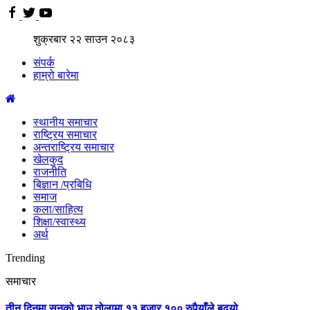
शुक्रबार
२२
साउन
२०८३
संपर्क
हाम्रो बारेमा
स्थानीय समाचार
राष्ट्रिय समाचार
अन्तराष्ट्रिय समाचार
खेलकुद
राजनीति
बिज्ञान /प्रबिधि
समाज
कला/साहित्य
शिक्षा/स्वास्थ्य
अर्थ
Trending
समाचार
तीन दिनमा सुनको भाउ तोलामा १३ हजार १०० रुपैयाँले बढ्यो