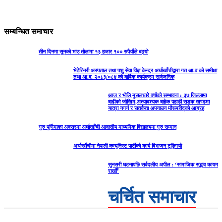
सम्बन्धित समाचार
तीन दिनमा सुनको भाउ तोलामा १३ हजार १०० रुपैयाँले बढ्यो
भेटेरिनरी अस्पताल तथा पशु सेवा विज्ञ केन्द्र अर्घाखाँचीद्वारा गत आ.व को समीक्षा
तथा आ.व. २०८३/०८४ को वार्षिक कार्यक्रम सार्वजनिक
आज र भोलि मुसलधारे वर्षाको सम्भावना : ३७ जिल्लामा
बाढीको जोखिम,अत्यावश्यक बाहेक पहाडी सडक खण्डमा
यात्रा नगर्न र सतर्कता अपनाउन मौसमविद्काे आग्रह
गुरु पूर्णिमाका अवसरमा अर्घाखाँची आवासीय माध्यमिक विद्यालयमा गुरु सम्मान
अर्घाखाँचीमा नेपाली कम्युनिस्ट पार्टीको कार्य विभाजन टुङ्गियो
सुनसरी घटनापछि सर्वदलीय अपील : ‘सामाजिक सद्भाव कायम
राखौँ’
चर्चित समाचार