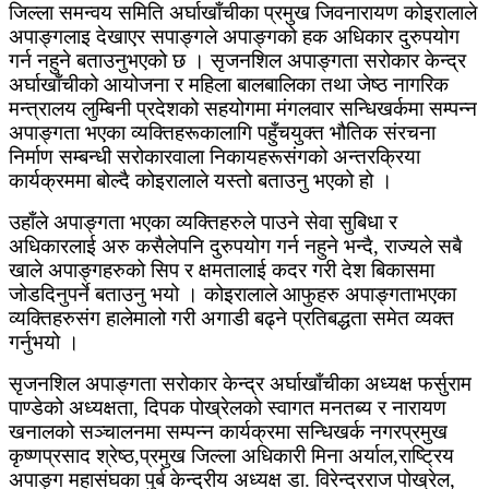
जिल्ला समन्वय समिति अर्घाखाँचीका प्रमुख जिवनारायण कोइरालाले
अपाङ्गलाइ देखाएर सपाङ्गले अपाङ्गको हक अधिकार दुरुपयोग
गर्न नहुने बताउनुभएको छ । सृजनशिल अपाङ्गता सरोकार केन्द्र
अर्घाखाँचीको आयोजना र महिला बालबालिका तथा जेष्ठ नागरिक
मन्त्रालय लुम्बिनी प्रदेशको सहयोगमा मंगलवार सन्धिखर्कमा सम्पन्न
अपाङ्गता भएका व्यक्तिहरूकालागि पहुँचयुक्त भौतिक संरचना
निर्माण सम्बन्धी सरोकारवाला निकायहरूसंगको अन्तरक्रिया
कार्यक्रममा बोल्दै कोइरालाले यस्तो बताउनु भएको हो ।
उहाँले अपाङ्गता भएका व्यक्तिहरुले पाउने सेवा सुबिधा र
अधिकारलाई अरु कसैलेपनि दुरुपयोग गर्न नहुने भन्दै, राज्यले सबै
खाले अपाङ्गहरुको सिप र क्षमतालाई कदर गरी देश बिकासमा
जोडदिनुपर्ने बताउनु भयो । कोइरालाले आफुहरु अपाङ्गताभएका
व्यक्तिहरुसंग हालेमालो गरी अगाडी बढ्ने प्रतिबद्धता समेत व्यक्त
गर्नुभयो ।
सृजनशिल अपाङ्गता सरोकार केन्द्र अर्घाखाँचीका अध्यक्ष फर्सुराम
पाण्डेको अध्यक्षता, दिपक पोख्रेलको स्वागत मनतब्य र नारायण
खनालको सञ्चालनमा सम्पन्न कार्यक्रमा सन्धिखर्क नगरप्रमुख
कृष्णप्रसाद श्रेष्ठ,प्रमुख जिल्ला अधिकारी मिना अर्याल,राष्ट्रिय
अपाङ्ग महासंघका पुर्ब केन्द्रीय अध्यक्ष डा. विरेन्द्रराज पोख्रेल,